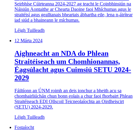
Seirbhíse Cúirteanna 2024-2027 ag teacht le Coinbhinsiún na
Náisiún Aontaithe ar Chearta Daoine faoi Mhíchumas agus le
straitéisí agus gealltanais bheartais ábhartha eile, lena n-áirítear
iad siúd a bhaineann le míchumas.
Léigh Tuilleadh
12 Márta 2024
Aighneacht an NDA do Phlean
Straitéiseach um Chomhionannas,
Éagsúlacht agus Cuimsiú SETU 2024-
2029
Fáiltíonn an ÚNM roimh an deis ionchur a bheith acu sa
chomhairliúchán chun bonn eolais a chur faoi fhorbairt Phlean
Straitéiseach EDI Ollscoil Teicneolaíochta an Oirdheiscirt
(SETU) 2024-2029.
Léigh Tuilleadh
Fostaíocht