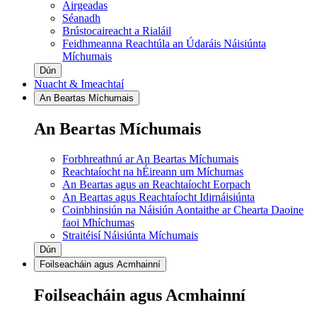
Airgeadas
Séanadh
Brústocaireacht a Rialáil
Feidhmeanna Reachtúla an Údaráis Náisiúnta
Míchumais
Dún
Nuacht & Imeachtaí
An Beartas Míchumais
An Beartas Míchumais
Forbhreathnú ar An Beartas Míchumais
Reachtaíocht na hÉireann um Míchumas
An Beartas agus an Reachtaíocht Eorpach
An Beartas agus Reachtaíocht Idirnáisiúnta
Coinbhinsiún na Náisiún Aontaithe ar Chearta Daoine
faoi Mhíchumas
Straitéisí Náisiúnta Míchumais
Dún
Foilseacháin agus Acmhainní
Foilseacháin agus Acmhainní