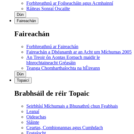
Forbhreathnú ar Foilseacháin agus Acmhainní
Ráiteas Sonraí Oscailte
Dún
Faireachán
Faireachán
Forbhreathnú ar Faireachán
Faireachán a Dhéanamh ar an Acht um Míchumas 2005
An Treoir ón Aontas Eorpach maidir le
hInrochtaineacht Gréasáin
Teanga Chomharthaíochta na hÉireann
Dún
Topaicí
Brabhsáil de réir Topaic
Seirbhísí Míchumais a Bhunathrú chun Feabhais
Leanaí
Oideachas
Sláinte
Ceartas, Comhionannas agus Cumhdach
Fostaíocht