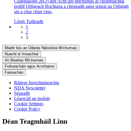
Ceanglaíonn 26(2) den Acht um Míchumas ar chomhlachtaí
poiblí Oifigeach Rochtana a cheapadh agus sonraí an Oifigigh
sin a chur chun cinn.
Léigh Tuilleadh
1
2
3
Maidir leis an Údarás Náisiúnta Míchumais
Nuacht & Imeachtaí
An Beartas Míchumais
Foilseacháin agus Acmhainní
Faireachán
Ráiteas Inrochtaineachta
NDA Newsletter
Séanadh
Léarscáil an tsuímh
Cookie Settings
Cookie Policy
Déan Teagmháil Linn