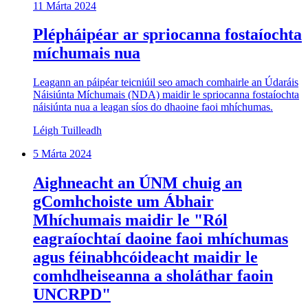
11 Márta 2024
Plépháipéar ar spriocanna fostaíochta
míchumais nua
Leagann an páipéar teicniúil seo amach comhairle an Údaráis
Náisiúnta Míchumais (NDA) maidir le spriocanna fostaíochta
náisiúnta nua a leagan síos do dhaoine faoi mhíchumas.
Léigh Tuilleadh
5 Márta 2024
Aighneacht an ÚNM chuig an
gComhchoiste um Ábhair
Mhíchumais maidir le "Ról
eagraíochtaí daoine faoi mhíchumas
agus féinabhcóideacht maidir le
comhdheiseanna a sholáthar faoin
UNCRPD"