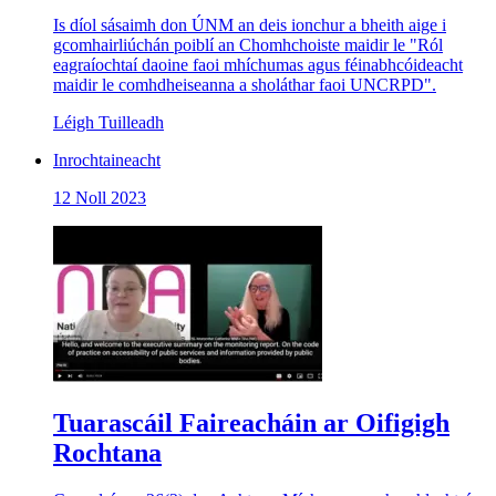
Is díol sásaimh don ÚNM an deis ionchur a bheith aige i
gcomhairliúchán poiblí an Chomhchoiste maidir le "Ról
eagraíochtaí daoine faoi mhíchumas agus féinabhcóideacht
maidir le comhdheiseanna a sholáthar faoi UNCRPD".
Léigh Tuilleadh
Inrochtaineacht
12 Noll 2023
Tuarascáil Faireacháin ar Oifigigh
Rochtana