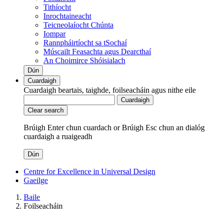
Tithíocht
Inrochtaineacht
Teicneolaíocht Chúnta
Iompar
Rannpháirtíocht sa tSochaí
Múscailt Feasachta agus Dearcthaí
An Choimirce Shóisialach
Dún
Cuardaigh
Cuardaigh beartais, taighde, foilseacháin agus nithe eile
Cuardaigh
Clear search
Brúigh Enter chun cuardach
or
Brúigh Esc chun an dialóg
cuardaigh a ruaigeadh
Dún
Centre for Excellence in Universal Design
Gaeilge
Baile
Foilseacháin