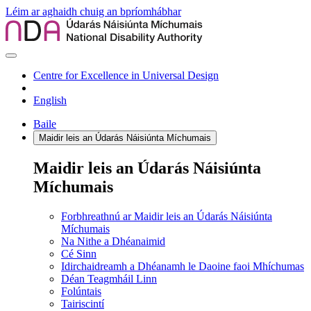
Léim ar aghaidh chuig an bpríomhábhar
Centre for Excellence in Universal Design
English
Baile
Maidir leis an Údarás Náisiúnta Míchumais
Maidir leis an Údarás Náisiúnta
Míchumais
Forbhreathnú ar Maidir leis an Údarás Náisiúnta
Míchumais
Na Nithe a Dhéanaimid
Cé Sinn
Idirchaidreamh a Dhéanamh le Daoine faoi Mhíchumas
Déan Teagmháil Linn
Folúntais
Tairiscintí