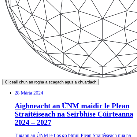
Cliceáil chun an rogha a scagadh agus a chuardach
28 Márta 2024
Aighneacht an ÚNM maidir le Plean
Straitéiseach na Seirbhíse Cúirteanna
2024 – 2027
Tugann an ÚNM le fios go bhfuil Plean Straitéiseach nua na