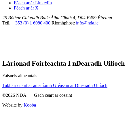
Féach ar ár LinkedIn
Féach ar ár X
25 Bóthar Chluaidh
Baile Átha Cliath 4, D04 E409
Éireann
Teil.:
+353 (0) 1 6080 400
Ríomhphost:
info@nda.ie
Lárionad Foirfeachta I nDearadh Uilíoch
Faisnéis aitheantais
Tabhair cuairt ar an suíomh Gréasáin ar Dhearadh Uilíoch
©2026 NDA | Gach ceart ar cosaint
Website by
Kooba