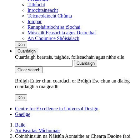
Tithíocht
Inrochtaineacht
Teicneolaíocht Chúnta
Iompar
Rannpháirtíocht sa tSochaí
Múscailt Feasachta agus Dearcthaí
An Choimirce Shóisialach
Dún
Cuardaigh
Cuardaigh beartais, taighde, foilseacháin agus nithe eile
Cuardaigh
Clear search
Brúigh Enter chun cuardach
or
Brúigh Esc chun an dialóg
cuardaigh a ruaigeadh
Dún
Centre for Excellence in Universal Design
Gaeilge
Baile
An Beartas Míchumais
Coinbhinsiún na Náisiún Aontaithe ar Chearta Daoine faoi