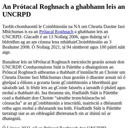
An Prótacal Roghnach a ghabhann leis an
UNCRPD
Taobh-chomhaontú le Coinbhinsiún na NA um Chearta Daoine faoi
Mhíchumas is ea an
Prótacal Roghnach
a ghabhann leis an
UNCRPD. Glacadh é an 13 Nollaig 2006, agus tháinig sé i
bhfeidhm ag an am céanna lena mháthairChoinbhinsiún an 3
Bealtaine 2008. Ó Nollaig 2021, tá 94 sínitheoir agus 100 páirtí stáit
aige.
Bunaítear leis an bPrótacal Roghnach meicníocht gearán aonair don
UNCRDP. Comhaontaíonn Stáit is Páirtithe a dhaingníonn an
Prótacal Roghnach aitheantas a thabhairt d’inniúlacht an Choiste um
Chearta Daoine faoi Mhíchumas chun gearáin ó dhaoine aonair nó ó
ghrúpaí a éilíonn a gcearta faoin gCoinbhinsiún a bhreithniú gur
sáraíodh iad. Is féidir leis an gCoiste faisnéis a iarraidh ó pháirtí agus
moltaí a thabhairt dó. Ina theannta sin, féadfaidh Stáit is Páirtithe
cead a thabhairt don Choiste “sáruithe tromchúiseacha nó
córasacha” ar an gCoinbhinsiún a imscrúdú, tuairisciú a dhéanamh
orthu agus moltaí a dhéanamh ina leith. Féadfaidh Stáit is Páirtithe
tarraingt siar as an oibleagáid dheireanach sin ar shíniú nó ar
dhaingniú.