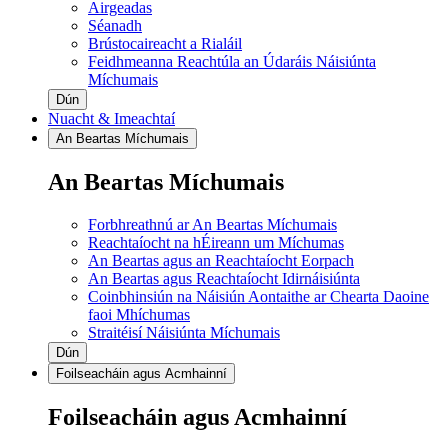
Airgeadas
Séanadh
Brústocaireacht a Rialáil
Feidhmeanna Reachtúla an Údaráis Náisiúnta
Míchumais
Dún
Nuacht & Imeachtaí
An Beartas Míchumais
An Beartas Míchumais
Forbhreathnú ar An Beartas Míchumais
Reachtaíocht na hÉireann um Míchumas
An Beartas agus an Reachtaíocht Eorpach
An Beartas agus Reachtaíocht Idirnáisiúnta
Coinbhinsiún na Náisiún Aontaithe ar Chearta Daoine
faoi Mhíchumas
Straitéisí Náisiúnta Míchumais
Dún
Foilseacháin agus Acmhainní
Foilseacháin agus Acmhainní