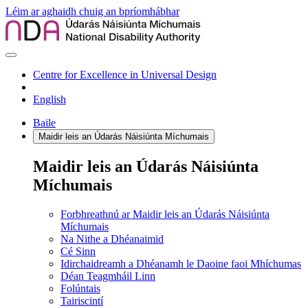
Léim ar aghaidh chuig an bpríomhábhar
Centre for Excellence in Universal Design
English
Baile
Maidir leis an Údarás Náisiúnta Míchumais
Maidir leis an Údarás Náisiúnta
Míchumais
Forbhreathnú ar Maidir leis an Údarás Náisiúnta
Míchumais
Na Nithe a Dhéanaimid
Cé Sinn
Idirchaidreamh a Dhéanamh le Daoine faoi Mhíchumas
Déan Teagmháil Linn
Folúntais
Tairiscintí