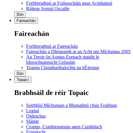
Forbhreathnú ar Foilseacháin agus Acmhainní
Ráiteas Sonraí Oscailte
Dún
Faireachán
Faireachán
Forbhreathnú ar Faireachán
Faireachán a Dhéanamh ar an Acht um Míchumas 2005
An Treoir ón Aontas Eorpach maidir le
hInrochtaineacht Gréasáin
Teanga Chomharthaíochta na hÉireann
Dún
Topaicí
Brabhsáil de réir Topaic
Seirbhísí Míchumais a Bhunathrú chun Feabhais
Leanaí
Oideachas
Sláinte
Ceartas, Comhionannas agus Cumhdach
Fostaíocht