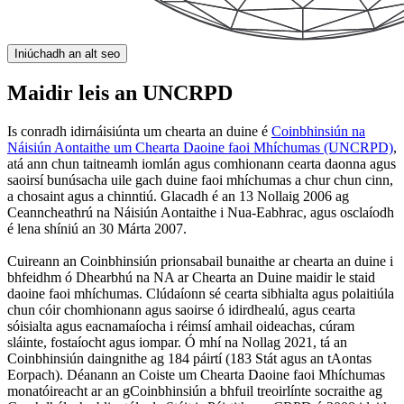
Iniúchadh an alt seo
Maidir leis an UNCRPD
Is conradh idirnáisiúnta um chearta an duine é
Coinbhinsiún na
Náisiún Aontaithe um Chearta Daoine faoi Mhíchumas (UNCRPD)
,
atá ann chun taitneamh iomlán agus comhionann cearta daonna agus
saoirsí bunúsacha uile gach duine faoi mhíchumas a chur chun cinn,
a chosaint agus a chinntiú. Glacadh é an 13 Nollaig 2006 ag
Ceanncheathrú na Náisiún Aontaithe i Nua-Eabhrac, agus osclaíodh
é lena shíniú an 30 Márta 2007.
Cuireann an Coinbhinsiún prionsabail bunaithe ar chearta an duine i
bhfeidhm ó Dhearbhú na NA ar Chearta an Duine maidir le staid
daoine faoi mhíchumas. Clúdaíonn sé cearta sibhialta agus polaitiúla
chun cóir chomhionann agus saoirse ó idirdhealú, agus cearta
sóisialta agus eacnamaíocha i réimsí amhail oideachas, cúram
sláinte, fostaíocht agus iompar. Ó mhí na Nollag 2021, tá an
Coinbhinsiún daingnithe ag 184 páirtí (183 Stát agus an tAontas
Eorpach). Déanann an Coiste um Chearta Daoine faoi Mhíchumas
monatóireacht ar an gCoinbhinsiún a bhfuil treoirlínte socraithe ag