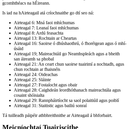
gcomhthéacs na hÉireann.
Is iad na hAirteagail atá críochnaithe go dtí seo ná:
Airteagal 6: Mná faoi mhíchumas
Airteagal 7: Leanaí faoi mhíchumas
Airteagal 8: Ardú feasachta
Airteagal 13: Rochtain ar Cheartas
Airteagal 16: Saoirse ó dhúshaothrú, ó fhoréigean agus ó mhí-
úsáid
Airteagal 19; Maireachtáil go Neamhspleách agus a bheith
san áireamh sa phobal
Airteagal 21: An ceart chun saoirse tuairimí a nochtadh, agus
chun rochtain ar fhaisnéis
Airteagal 24: Oideachas
Airteagal 25: Sláinte
Airteagal 27: Fostaíocht agus obair
Airteagal 28: Caighdeán leordhóthanach maireachtála agus
cosaint shóisialta
Airteagal 29: Rannpháirtíocht sa saol polaitiúil agus poiblí
Airteagal 31: Staitistic agus bailiú sonraí
Tá tuilleadh páipéir athbhreithnithe ar Airteagail á bhforbairt.
Meicníochtaí Tuairiscithe