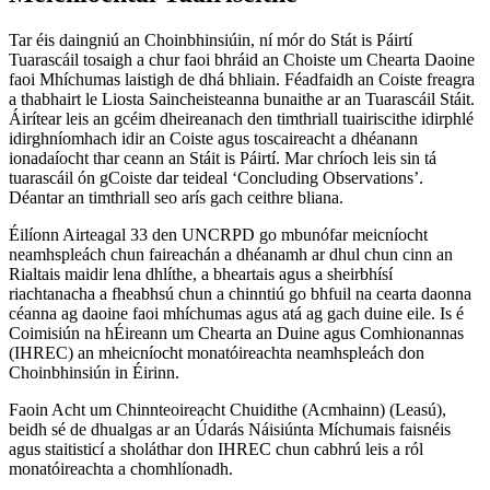
Tar éis daingniú an Choinbhinsiúin, ní mór do Stát is Páirtí
Tuarascáil tosaigh a chur faoi bhráid an Choiste um Chearta Daoine
faoi Mhíchumas laistigh de dhá bhliain. Féadfaidh an Coiste freagra
a thabhairt le Liosta Saincheisteanna bunaithe ar an Tuarascáil Stáit.
Áirítear leis an gcéim dheireanach den timthriall tuairiscithe idirphlé
idirghníomhach idir an Coiste agus toscaireacht a dhéanann
ionadaíocht thar ceann an Stáit is Páirtí. Mar chríoch leis sin tá
tuarascáil ón gCoiste dar teideal ‘Concluding Observations’.
Déantar an timthriall seo arís gach ceithre bliana.
Éilíonn Airteagal 33 den UNCRPD go mbunófar meicníocht
neamhspleách chun faireachán a dhéanamh ar dhul chun cinn an
Rialtais maidir lena dhlíthe, a bheartais agus a sheirbhísí
riachtanacha a fheabhsú chun a chinntiú go bhfuil na cearta daonna
céanna ag daoine faoi mhíchumas agus atá ag gach duine eile. Is é
Coimisiún na hÉireann um Chearta an Duine agus Comhionannas
(IHREC) an mheicníocht monatóireachta neamhspleách don
Choinbhinsiún in Éirinn.
Faoin Acht um Chinnteoireacht Chuidithe (Acmhainn) (Leasú),
beidh sé de dhualgas ar an Údarás Náisiúnta Míchumais faisnéis
agus staitisticí a sholáthar don IHREC chun cabhrú leis a ról
monatóireachta a chomhlíonadh.