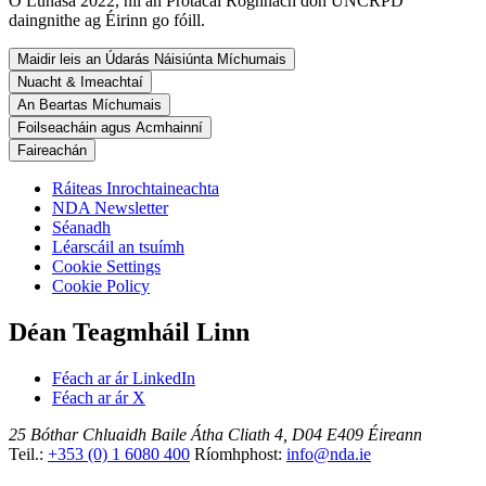
Ó Lúnasa 2022, níl an Prótacal Roghnach don UNCRPD
daingnithe ag Éirinn go fóill.
Maidir leis an Údarás Náisiúnta Míchumais
Nuacht & Imeachtaí
An Beartas Míchumais
Foilseacháin agus Acmhainní
Faireachán
Ráiteas Inrochtaineachta
NDA Newsletter
Séanadh
Léarscáil an tsuímh
Cookie Settings
Cookie Policy
Déan Teagmháil Linn
Féach ar ár LinkedIn
Féach ar ár X
25 Bóthar Chluaidh
Baile Átha Cliath 4, D04 E409
Éireann
Teil.:
+353 (0) 1 6080 400
Ríomhphost:
info@nda.ie