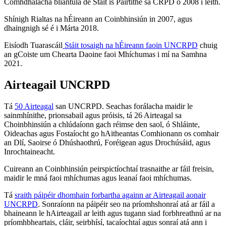
Comhdhálacha bliantúla de Stáit is Páirtithe sa CRPD ó 2008 i leith.
Shínigh Rialtas na hÉireann an Coinbhinsiún in 2007, agus
dhaingnigh sé é i Márta 2018.
Eisíodh Tuarascáil
Stáit tosaigh na hÉireann faoin UNCRPD
chuig
an gCoiste um Chearta Daoine faoi Mhíchumas i mí na Samhna
2021.
Airteagail UNCRPD
Tá
50 Airteagal
san UNCRPD. Seachas forálacha maidir le
sainmhínithe, prionsabail agus próisis, tá 26 Airteagal sa
Choinbhinsiún a chlúdaíonn gach réimse den saol, ó Shláinte,
Oideachas agus Fostaíocht go hAitheantas Comhionann os comhair
an Dlí, Saoirse ó Dhúshaothrú, Foréigean agus Drochúsáid, agus
Inrochtaineacht.
Cuireann an Coinbhinsiún peirspictíochtaí trasnaithe ar fáil freisin,
maidir le mná faoi mhíchumas agus leanaí faoi mhíchumas.
Tá
sraith páipéir dhomhain forbartha againn ar Airteagail aonair
UNCRPD
. Sonraíonn na páipéir seo na príomhshonraí atá ar fáil a
bhaineann le hAirteagail ar leith agus tugann siad forbhreathnú ar na
príomhbheartais, cláir, seirbhísí, tacaíochtaí agus sonraí atá ann i