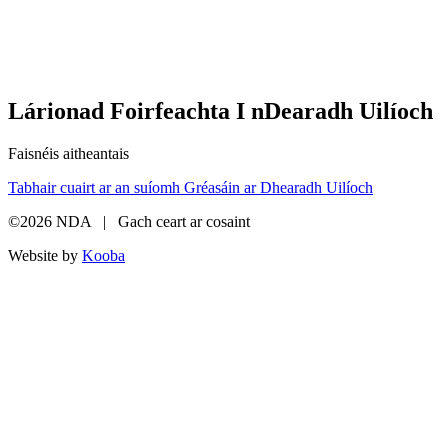
Lárionad Foirfeachta I nDearadh Uilíoch
Faisnéis aitheantais
Tabhair cuairt ar an suíomh Gréasáin ar Dhearadh Uilíoch
©2026 NDA | Gach ceart ar cosaint
Website by
Kooba