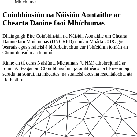
Mhíchumas
Coinbhinsiún na Náisiún Aontaithe ar
Chearta Daoine faoi Mhíchumas
Dhaingnigh Éire Coinbhinsiún na Náisiún Aontaithe um Chearta
Daoine faoi Mhíchumas (UNCRPD) i mí an Mhárta 2018 agus tá
beartais agus straitéisí á bhforbairt chun cur i bhfeidhm iomlán an
Choinbhinsiúin a chinntiú.
Rinne an tÚdarás Náisiúnta Míchumais (ÚNM) athbhreithniú ar
roinnt Airteagail an Choinbhinsiúin i gcomhthéacs na hÉireann ag
scrúdú na sonraí, na mbeartas, na straitéisí agus na reachtaíochta atá
i bhfeidhm.