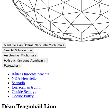
Maidir leis an Údarás Náisiúnta Míchumais
Nuacht & Imeachtaí
An Beartas Míchumais
Foilseacháin agus Acmhainní
Faireachán
Ráiteas Inrochtaineachta
NDA Newsletter
Séanadh
Léarscáil an tsuímh
Cookie Settings
Cookie Policy
Déan Teagmháil Linn