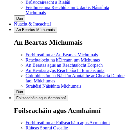
Brústocaireacht a Rialáil
Feidhmeanna Reachtúla an Údaráis Náisiúnta
Míchumais
Dún
Nuacht & Imeachtaí
An Beartas Míchumais
An Beartas Míchumais
Forbhreathnú ar An Beartas Míchumais
Reachtaíocht na hÉireann um Míchumas
An Beartas agus an Reachtaíocht Eorpach
An Beartas agus Reachtaíocht Idirnáisiúnta
Coinbhinsiún na Náisiún Aontaithe ar Chearta Daoine
faoi Mhíchumas
Straitéisí Náisiúnta Míchumais
Dún
Foilseacháin agus Acmhainní
Foilseacháin agus Acmhainní
Forbhreathnú ar Foilseacháin agus Acmhainní
Ráiteas Sonraí Oscailte