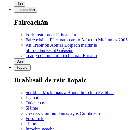
Dún
Faireachán
Faireachán
Forbhreathnú ar Faireachán
Faireachán a Dhéanamh ar an Acht um Míchumas 2005
An Treoir ón Aontas Eorpach maidir le
hInrochtaineacht Gréasáin
Teanga Chomharthaíochta na hÉireann
Dún
Topaicí
Brabhsáil de réir Topaic
Seirbhísí Míchumais a Bhunathrú chun Feabhais
Leanaí
Oideachas
Sláinte
Ceartas, Comhionannas agus Cumhdach
Fostaíocht
Tithíocht
Inrochtaineacht