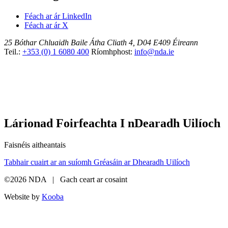
Féach ar ár LinkedIn
Féach ar ár X
25 Bóthar Chluaidh
Baile Átha Cliath 4, D04 E409
Éireann
Teil.:
+353 (0) 1 6080 400
Ríomhphost:
info@nda.ie
Lárionad Foirfeachta I nDearadh Uilíoch
Faisnéis aitheantais
Tabhair cuairt ar an suíomh Gréasáin ar Dhearadh Uilíoch
©2026 NDA | Gach ceart ar cosaint
Website by
Kooba