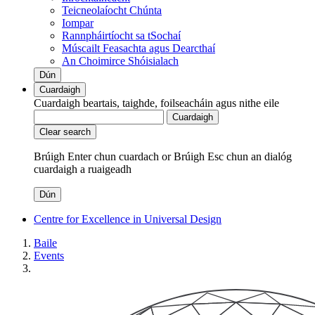
Teicneolaíocht Chúnta
Iompar
Rannpháirtíocht sa tSochaí
Múscailt Feasachta agus Dearcthaí
An Choimirce Shóisialach
Dún
Cuardaigh
Cuardaigh beartais, taighde, foilseacháin agus nithe eile
Cuardaigh
Clear search
Brúigh Enter chun cuardach
or
Brúigh Esc chun an dialóg
cuardaigh a ruaigeadh
Dún
Centre for Excellence in Universal Design
Baile
Events