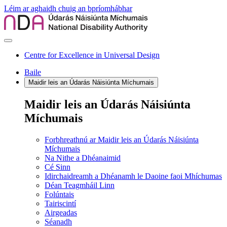
Léim ar aghaidh chuig an bpríomhábhar
Centre for Excellence in Universal Design
Baile
Maidir leis an Údarás Náisiúnta Míchumais
Maidir leis an Údarás Náisiúnta
Míchumais
Forbhreathnú ar Maidir leis an Údarás Náisiúnta
Míchumais
Na Nithe a Dhéanaimid
Cé Sinn
Idirchaidreamh a Dhéanamh le Daoine faoi Mhíchumas
Déan Teagmháil Linn
Folúntais
Tairiscintí
Airgeadas
Séanadh