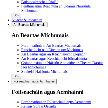
Brústocaireacht a Rialáil
Feidhmeanna Reachtúla an Údaráis Náisiúnta
Míchumais
Dún
Nuacht & Imeachtaí
An Beartas Míchumais
An Beartas Míchumais
Forbhreathnú ar An Beartas Míchumais
Reachtaíocht na hÉireann um Míchumas
An Beartas agus an Reachtaíocht Eorpach
An Beartas agus Reachtaíocht Idirnáisiúnta
Coinbhinsiún na Náisiún Aontaithe ar Chearta Daoine
faoi Mhíchumas
Straitéisí Náisiúnta Míchumais
Dún
Foilseacháin agus Acmhainní
Foilseacháin agus Acmhainní
Forbhreathnú ar Foilseacháin agus Acmhainní
Ráiteas Sonraí Oscailte