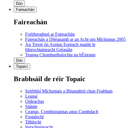
Dún
Faireachán
Faireachán
Forbhreathnú ar Faireachán
Faireachán a Dhéanamh ar an Acht um Míchumas 2005
An Treoir ón Aontas Eorpach maidir le
hInrochtaineacht Gréasáin
Teanga Chomharthaíochta na hÉireann
Dún
Topaicí
Brabhsáil de réir Topaic
Seirbhísí Míchumais a Bhunathrú chun Feabhais
Leanaí
Oideachas
Sláinte
Ceartas, Comhionannas agus Cumhdach
Fostaíocht
Tithíocht
Inrochtaineacht