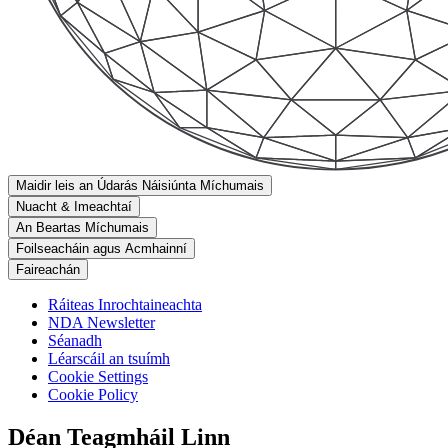
Maidir leis an Údarás Náisiúnta Míchumais
Nuacht & Imeachtaí
An Beartas Míchumais
Foilseacháin agus Acmhainní
Faireachán
Ráiteas Inrochtaineachta
NDA Newsletter
Séanadh
Léarscáil an tsuímh
Cookie Settings
Cookie Policy
Déan Teagmháil Linn