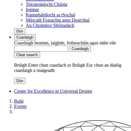
Teicneolaíocht Chúnta
Iompar
Rannpháirtíocht sa tSochaí
Múscailt Feasachta agus Dearcthaí
An Choimirce Shóisialach
Dún
Cuardaigh
Cuardaigh beartais, taighde, foilseacháin agus nithe eile
Cuardaigh
Clear search
Brúigh Enter chun cuardach
or
Brúigh Esc chun an dialóg
cuardaigh a ruaigeadh
Dún
Centre for Excellence in Universal Design
Baile
Events