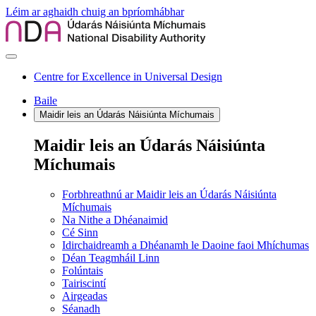
Léim ar aghaidh chuig an bpríomhábhar
Centre for Excellence in Universal Design
Baile
Maidir leis an Údarás Náisiúnta Míchumais
Maidir leis an Údarás Náisiúnta
Míchumais
Forbhreathnú ar Maidir leis an Údarás Náisiúnta
Míchumais
Na Nithe a Dhéanaimid
Cé Sinn
Idirchaidreamh a Dhéanamh le Daoine faoi Mhíchumas
Déan Teagmháil Linn
Folúntais
Tairiscintí
Airgeadas
Séanadh