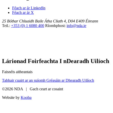
Féach ar ár LinkedIn
Féach ar ár X
25 Bóthar Chluaidh
Baile Átha Cliath 4, D04 E409
Éireann
Teil.:
+353 (0) 1 6080 400
Ríomhphost:
info@nda.ie
Lárionad Foirfeachta I nDearadh Uilíoch
Faisnéis aitheantais
Tabhair cuairt ar an suíomh Gréasáin ar Dhearadh Uilíoch
©2026 NDA | Gach ceart ar cosaint
Website by
Kooba