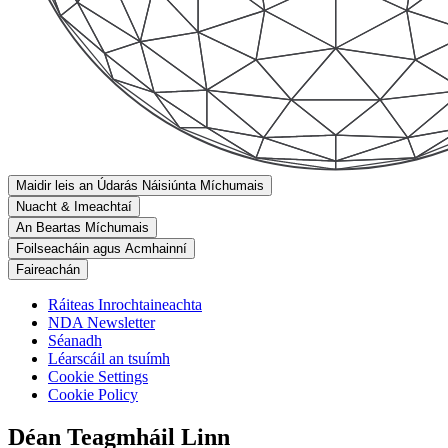
Maidir leis an Údarás Náisiúnta Míchumais
Nuacht & Imeachtaí
An Beartas Míchumais
Foilseacháin agus Acmhainní
Faireachán
Ráiteas Inrochtaineachta
NDA Newsletter
Séanadh
Léarscáil an tsuímh
Cookie Settings
Cookie Policy
Déan Teagmháil Linn