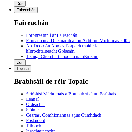
Dún
Faireachán
Faireachán
Forbhreathnú ar Faireachán
Faireachán a Dhéanamh ar an Acht um Míchumas 2005
An Treoir ón Aontas Eorpach maidir le
hInrochtaineacht Gréasáin
Teanga Chomharthaíochta na hÉireann
Dún
Topaicí
Brabhsáil de réir Topaic
Seirbhísí Míchumais a Bhunathrú chun Feabhais
Leanaí
Oideachas
Sláinte
Ceartas, Comhionannas agus Cumhdach
Fostaíocht
Tithíocht
Inrochtaineacht