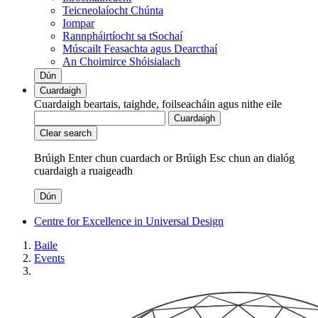
Teicneolaíocht Chúnta
Iompar
Rannpháirtíocht sa tSochaí
Múscailt Feasachta agus Dearcthaí
An Choimirce Shóisialach
Dún
Cuardaigh
Cuardaigh beartais, taighde, foilseacháin agus nithe eile
Cuardaigh
Clear search
Brúigh Enter chun cuardach
or
Brúigh Esc chun an dialóg
cuardaigh a ruaigeadh
Dún
Centre for Excellence in Universal Design
Baile
Events