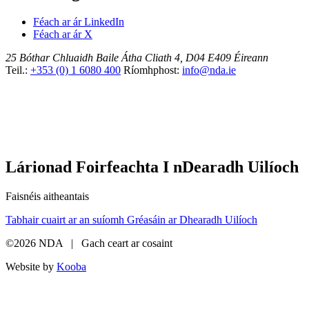
Féach ar ár LinkedIn
Féach ar ár X
25 Bóthar Chluaidh
Baile Átha Cliath 4, D04 E409
Éireann
Teil.:
+353 (0) 1 6080 400
Ríomhphost:
info@nda.ie
Lárionad Foirfeachta I nDearadh Uilíoch
Faisnéis aitheantais
Tabhair cuairt ar an suíomh Gréasáin ar Dhearadh Uilíoch
©2026 NDA | Gach ceart ar cosaint
Website by
Kooba