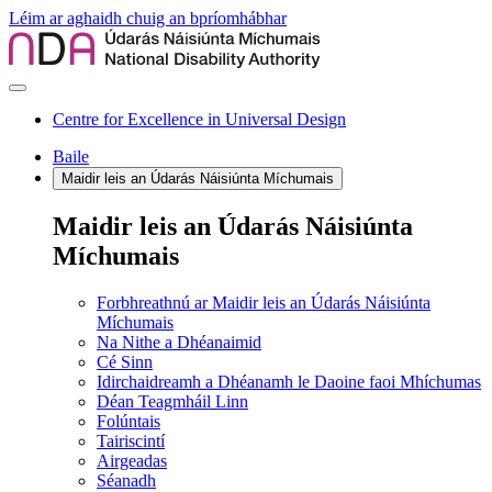
Léim ar aghaidh chuig an bpríomhábhar
Centre for Excellence in Universal Design
Baile
Maidir leis an Údarás Náisiúnta Míchumais
Maidir leis an Údarás Náisiúnta
Míchumais
Forbhreathnú ar Maidir leis an Údarás Náisiúnta
Míchumais
Na Nithe a Dhéanaimid
Cé Sinn
Idirchaidreamh a Dhéanamh le Daoine faoi Mhíchumas
Déan Teagmháil Linn
Folúntais
Tairiscintí
Airgeadas
Séanadh