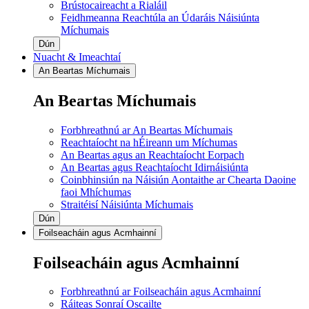
Brústocaireacht a Rialáil
Feidhmeanna Reachtúla an Údaráis Náisiúnta
Míchumais
Dún
Nuacht & Imeachtaí
An Beartas Míchumais
An Beartas Míchumais
Forbhreathnú ar An Beartas Míchumais
Reachtaíocht na hÉireann um Míchumas
An Beartas agus an Reachtaíocht Eorpach
An Beartas agus Reachtaíocht Idirnáisiúnta
Coinbhinsiún na Náisiún Aontaithe ar Chearta Daoine
faoi Mhíchumas
Straitéisí Náisiúnta Míchumais
Dún
Foilseacháin agus Acmhainní
Foilseacháin agus Acmhainní
Forbhreathnú ar Foilseacháin agus Acmhainní
Ráiteas Sonraí Oscailte