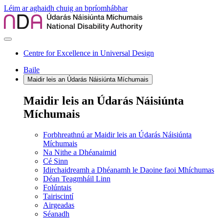
Léim ar aghaidh chuig an bpríomhábhar
Centre for Excellence in Universal Design
Baile
Maidir leis an Údarás Náisiúnta Míchumais
Maidir leis an Údarás Náisiúnta
Míchumais
Forbhreathnú ar Maidir leis an Údarás Náisiúnta
Míchumais
Na Nithe a Dhéanaimid
Cé Sinn
Idirchaidreamh a Dhéanamh le Daoine faoi Mhíchumas
Déan Teagmháil Linn
Folúntais
Tairiscintí
Airgeadas
Séanadh