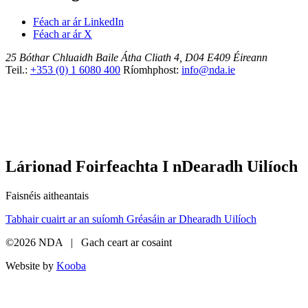
Féach ar ár LinkedIn
Féach ar ár X
25 Bóthar Chluaidh
Baile Átha Cliath 4, D04 E409
Éireann
Teil.:
+353 (0) 1 6080 400
Ríomhphost:
info@nda.ie
Lárionad Foirfeachta I nDearadh Uilíoch
Faisnéis aitheantais
Tabhair cuairt ar an suíomh Gréasáin ar Dhearadh Uilíoch
©2026 NDA | Gach ceart ar cosaint
Website by
Kooba