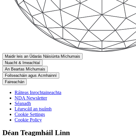
Maidir leis an Údarás Náisiúnta Míchumais
Nuacht & Imeachtaí
An Beartas Míchumais
Foilseacháin agus Acmhainní
Faireachán
Ráiteas Inrochtaineachta
NDA Newsletter
Séanadh
Léarscáil an tsuímh
Cookie Settings
Cookie Policy
Déan Teagmháil Linn