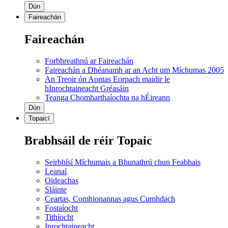
Dún
Faireachán
Faireachán
Forbhreathnú ar Faireachán
Faireachán a Dhéanamh ar an Acht um Míchumas 2005
An Treoir ón Aontas Eorpach maidir le
hInrochtaineacht Gréasáin
Teanga Chomharthaíochta na hÉireann
Dún
Topaicí
Brabhsáil de réir Topaic
Seirbhísí Míchumais a Bhunathrú chun Feabhais
Leanaí
Oideachas
Sláinte
Ceartas, Comhionannas agus Cumhdach
Fostaíocht
Tithíocht
Inrochtaineacht