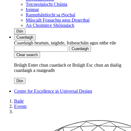
Teicneolaíocht Chúnta
Iompar
Rannpháirtíocht sa tSochaí
Múscailt Feasachta agus Dearcthaí
An Choimirce Shóisialach
Dún
Cuardaigh
Cuardaigh beartais, taighde, foilseacháin agus nithe eile
Cuardaigh
Clear search
Brúigh Enter chun cuardach
or
Brúigh Esc chun an dialóg
cuardaigh a ruaigeadh
Dún
Centre for Excellence in Universal Design
Baile
Events