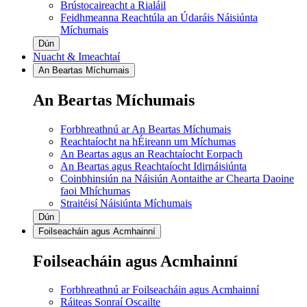
Brústocaireacht a Rialáil
Feidhmeanna Reachtúla an Údaráis Náisiúnta
Míchumais
Dún
Nuacht & Imeachtaí
An Beartas Míchumais
An Beartas Míchumais
Forbhreathnú ar An Beartas Míchumais
Reachtaíocht na hÉireann um Míchumas
An Beartas agus an Reachtaíocht Eorpach
An Beartas agus Reachtaíocht Idirnáisiúnta
Coinbhinsiún na Náisiún Aontaithe ar Chearta Daoine
faoi Mhíchumas
Straitéisí Náisiúnta Míchumais
Dún
Foilseacháin agus Acmhainní
Foilseacháin agus Acmhainní
Forbhreathnú ar Foilseacháin agus Acmhainní
Ráiteas Sonraí Oscailte