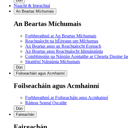
Dún
Nuacht & Imeachtaí
An Beartas Míchumais
An Beartas Míchumais
Forbhreathnú ar An Beartas Míchumais
Reachtaíocht na hÉireann um Míchumas
An Beartas agus an Reachtaíocht Eorpach
An Beartas agus Reachtaíocht Idirnáisiúnta
Coinbhinsiún na Náisiún Aontaithe ar Chearta Daoine f
Straitéisí Náisiúnta Míchumais
Dún
Foilseacháin agus Acmhainní
Foilseacháin agus Acmhainní
Forbhreathnú ar Foilseacháin agus Acmhainní
Ráiteas Sonraí Oscailte
Dún
Faireachán
Faireachán