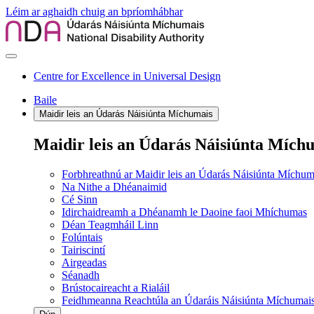
Léim ar aghaidh chuig an bpríomhábhar
Centre for Excellence in Universal Design
Baile
Maidir leis an Údarás Náisiúnta Míchumais
Maidir leis an Údarás Náisiúnta Mích
Forbhreathnú ar Maidir leis an Údarás Náisiúnta Míchum
Na Nithe a Dhéanaimid
Cé Sinn
Idirchaidreamh a Dhéanamh le Daoine faoi Mhíchumas
Déan Teagmháil Linn
Folúntais
Tairiscintí
Airgeadas
Séanadh
Brústocaireacht a Rialáil
Feidhmeanna Reachtúla an Údaráis Náisiúnta Míchumai