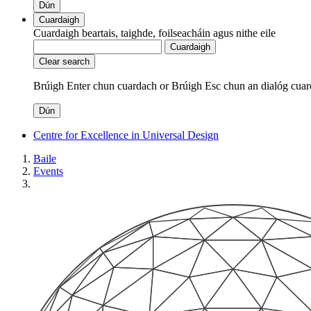
Dún
Cuardaigh
Cuardaigh beartais, taighde, foilseacháin agus nithe eile
Cuardaigh
Clear search
Brúigh Enter chun cuardach
or
Brúigh Esc chun an dialóg cuar
Dún
Centre for Excellence in Universal Design
Baile
Events