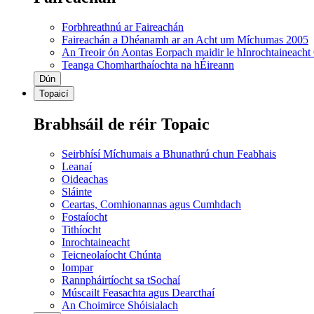
Forbhreathnú ar Faireachán
Faireachán a Dhéanamh ar an Acht um Míchumas 2005
An Treoir ón Aontas Eorpach maidir le hInrochtaineacht
Teanga Chomharthaíochta na hÉireann
Dún
Topaicí
Brabhsáil de réir Topaic
Seirbhísí Míchumais a Bhunathrú chun Feabhais
Leanaí
Oideachas
Sláinte
Ceartas, Comhionannas agus Cumhdach
Fostaíocht
Tithíocht
Inrochtaineacht
Teicneolaíocht Chúnta
Iompar
Rannpháirtíocht sa tSochaí
Múscailt Feasachta agus Dearcthaí
An Choimirce Shóisialach