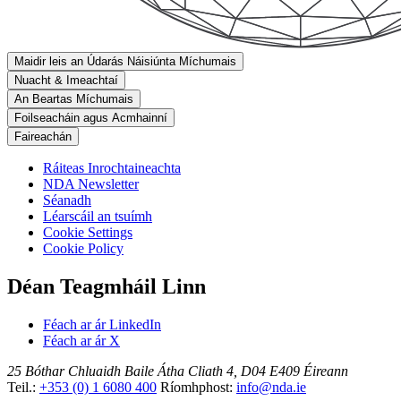
Maidir leis an Údarás Náisiúnta Míchumais
Nuacht & Imeachtaí
An Beartas Míchumais
Foilseacháin agus Acmhainní
Faireachán
Ráiteas Inrochtaineachta
NDA Newsletter
Séanadh
Léarscáil an tsuímh
Cookie Settings
Cookie Policy
Déan Teagmháil Linn
Féach ar ár LinkedIn
Féach ar ár X
25 Bóthar Chluaidh
Baile Átha Cliath 4, D04 E409
Éireann
Teil.:
+353 (0) 1 6080 400
Ríomhphost:
info@nda.ie