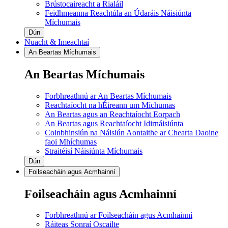
Brústocaireacht a Rialáil
Feidhmeanna Reachtúla an Údaráis Náisiúnta
Míchumais
Dún
Nuacht & Imeachtaí
An Beartas Míchumais
An Beartas Míchumais
Forbhreathnú ar An Beartas Míchumais
Reachtaíocht na hÉireann um Míchumas
An Beartas agus an Reachtaíocht Eorpach
An Beartas agus Reachtaíocht Idirnáisiúnta
Coinbhinsiún na Náisiún Aontaithe ar Chearta Daoine
faoi Mhíchumas
Straitéisí Náisiúnta Míchumais
Dún
Foilseacháin agus Acmhainní
Foilseacháin agus Acmhainní
Forbhreathnú ar Foilseacháin agus Acmhainní
Ráiteas Sonraí Oscailte