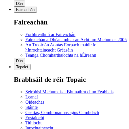
Dún
Faireachán
Faireachán
Forbhreathnú ar Faireachán
Faireachán a Dhéanamh ar an Acht um Míchumas 2005
An Treoir ón Aontas Eorpach maidir le
hInrochtaineacht Gréasáin
Teanga Chomharthaíochta na hÉireann
Dún
Topaicí
Brabhsáil de réir Topaic
Seirbhísí Míchumais a Bhunathrú chun Feabhais
Leanaí
Oideachas
Sláinte
Ceartas, Comhionannas agus Cumhdach
Fostaíocht
Tithíocht
Inrochtaineacht