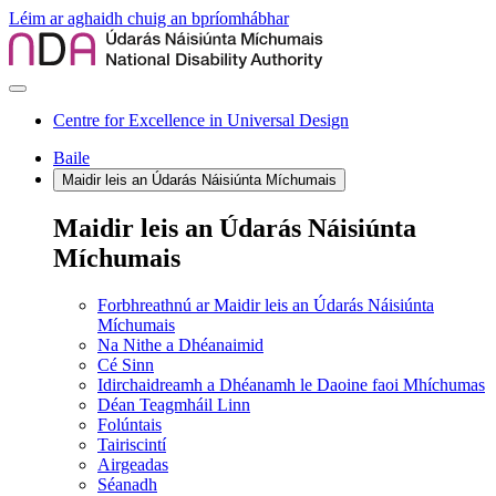
Léim ar aghaidh chuig an bpríomhábhar
Centre for Excellence in Universal Design
Baile
Maidir leis an Údarás Náisiúnta Míchumais
Maidir leis an Údarás Náisiúnta
Míchumais
Forbhreathnú ar Maidir leis an Údarás Náisiúnta
Míchumais
Na Nithe a Dhéanaimid
Cé Sinn
Idirchaidreamh a Dhéanamh le Daoine faoi Mhíchumas
Déan Teagmháil Linn
Folúntais
Tairiscintí
Airgeadas
Séanadh