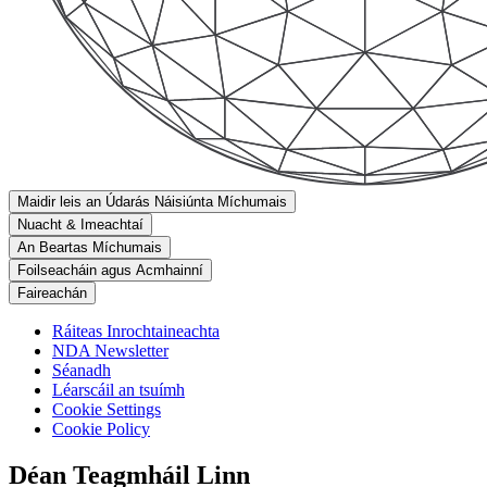
Maidir leis an Údarás Náisiúnta Míchumais
Nuacht & Imeachtaí
An Beartas Míchumais
Foilseacháin agus Acmhainní
Faireachán
Ráiteas Inrochtaineachta
NDA Newsletter
Séanadh
Léarscáil an tsuímh
Cookie Settings
Cookie Policy
Déan Teagmháil Linn