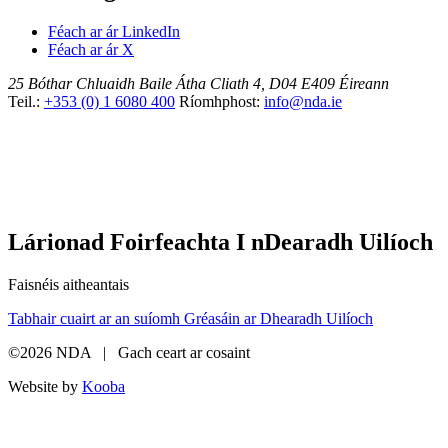
Féach ar ár LinkedIn
Féach ar ár X
25 Bóthar Chluaidh
Baile Átha Cliath 4, D04 E409
Éireann
Teil.:
+353 (0) 1 6080 400
Ríomhphost:
info@nda.ie
Lárionad Foirfeachta I nDearadh Uilíoch
Faisnéis aitheantais
Tabhair cuairt ar an suíomh Gréasáin ar Dhearadh Uilíoch
©2026 NDA | Gach ceart ar cosaint
Website by
Kooba