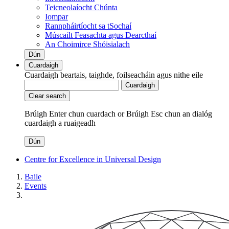
Teicneolaíocht Chúnta
Iompar
Rannpháirtíocht sa tSochaí
Múscailt Feasachta agus Dearcthaí
An Choimirce Shóisialach
Dún
Cuardaigh
Cuardaigh beartais, taighde, foilseacháin agus nithe eile
Cuardaigh
Clear search
Brúigh Enter chun cuardach
or
Brúigh Esc chun an dialóg
cuardaigh a ruaigeadh
Dún
Centre for Excellence in Universal Design
Baile
Events