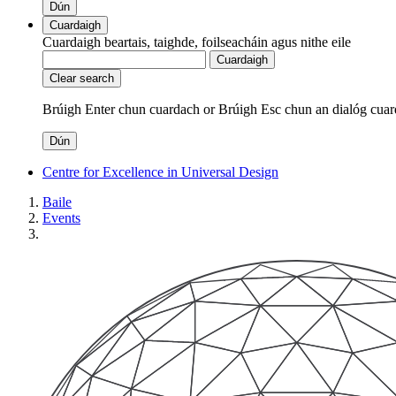
Dún
Cuardaigh
Cuardaigh beartais, taighde, foilseacháin agus nithe eile
Cuardaigh
Clear search
Brúigh Enter chun cuardach
or
Brúigh Esc chun an dialóg cuar
Dún
Centre for Excellence in Universal Design
Baile
Events