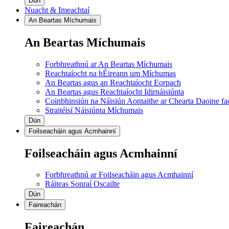
Dún
Nuacht & Imeachtaí
An Beartas Míchumais
An Beartas Míchumais
Forbhreathnú ar An Beartas Míchumais
Reachtaíocht na hÉireann um Míchumas
An Beartas agus an Reachtaíocht Eorpach
An Beartas agus Reachtaíocht Idirnáisiúnta
Coinbhinsiún na Náisiún Aontaithe ar Chearta Daoine f
Straitéisí Náisiúnta Míchumais
Dún
Foilseacháin agus Acmhainní
Foilseacháin agus Acmhainní
Forbhreathnú ar Foilseacháin agus Acmhainní
Ráiteas Sonraí Oscailte
Dún
Faireachán
Faireachán