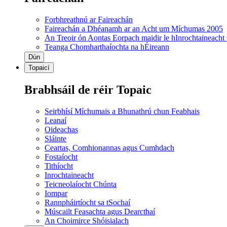
Forbhreathnú ar Faireachán
Faireachán a Dhéanamh ar an Acht um Míchumas 2005
An Treoir ón Aontas Eorpach maidir le hInrochtaineacht
Teanga Chomharthaíochta na hÉireann
Dún
Topaicí
Brabhsáil de réir Topaic
Seirbhísí Míchumais a Bhunathrú chun Feabhais
Leanaí
Oideachas
Sláinte
Ceartas, Comhionannas agus Cumhdach
Fostaíocht
Tithíocht
Inrochtaineacht
Teicneolaíocht Chúnta
Iompar
Rannpháirtíocht sa tSochaí
Múscailt Feasachta agus Dearcthaí
An Choimirce Shóisialach