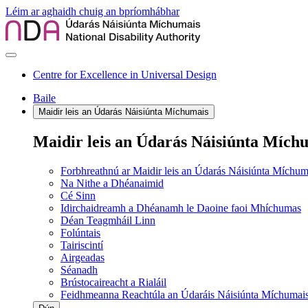
Léim ar aghaidh chuig an bpríomhábhar
Centre for Excellence in Universal Design
Baile
Maidir leis an Údarás Náisiúnta Míchumais
Maidir leis an Údarás Náisiúnta Mích
Forbhreathnú ar Maidir leis an Údarás Náisiúnta Míchum
Na Nithe a Dhéanaimid
Cé Sinn
Idirchaidreamh a Dhéanamh le Daoine faoi Mhíchumas
Déan Teagmháil Linn
Folúntais
Tairiscintí
Airgeadas
Séanadh
Brústocaireacht a Rialáil
Feidhmeanna Reachtúla an Údaráis Náisiúnta Míchumai