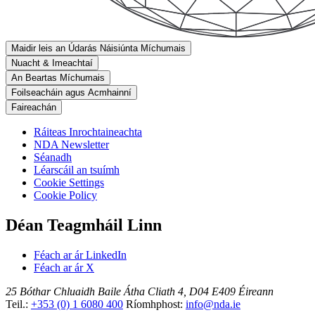
Maidir leis an Údarás Náisiúnta Míchumais
Nuacht & Imeachtaí
An Beartas Míchumais
Foilseacháin agus Acmhainní
Faireachán
Ráiteas Inrochtaineachta
NDA Newsletter
Séanadh
Léarscáil an tsuímh
Cookie Settings
Cookie Policy
Déan Teagmháil Linn
Féach ar ár LinkedIn
Féach ar ár X
25 Bóthar Chluaidh
Baile Átha Cliath 4, D04 E409
Éireann
Teil.:
+353 (0) 1 6080 400
Ríomhphost:
info@nda.ie