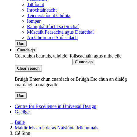
Tithíocht
Inrochtaineacht
Teicneolaíocht Chúnta
Iompar
Rannpháirtíocht sa tSochaí
Múscailt Feasachta agus Dearcthaí
An Choimirce Shóisialach
Dún
Cuardaigh
Cuardaigh beartais, taighde, foilseacháin agus nithe eile
Cuardaigh
Clear search
Brúigh Enter chun cuardach
or
Brúigh Esc chun an dialóg
cuardaigh a ruaigeadh
Dún
Centre for Excellence in Universal Design
Gaeilge
Baile
Maidir leis an Údarás Náisiúnta Míchumais
Cé Sinn