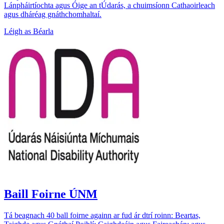
Lánpháirtíochta agus Óige an tÚdarás, a chuimsíonn Cathaoirleach
agus dháréag gnáthchomhaltaí.
Léigh as Béarla
Baill Foirne ÚNM
Tá beagnach 40 ball foirne againn ar fud ár dtrí roinn: Beartas,