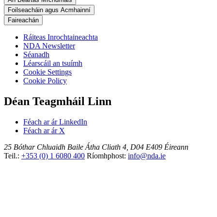
Foilseacháin agus Acmhainní
Faireachán
Ráiteas Inrochtaineachta
NDA Newsletter
Séanadh
Léarscáil an tsuímh
Cookie Settings
Cookie Policy
Déan Teagmháil Linn
Féach ar ár LinkedIn
Féach ar ár X
25 Bóthar Chluaidh
Baile Átha Cliath 4, D04 E409
Éireann
Teil.:
+353 (0) 1 6080 400
Ríomhphost:
info@nda.ie