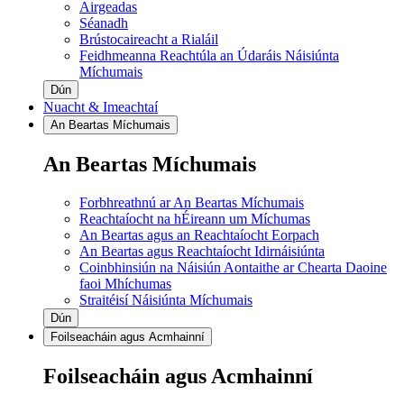
Airgeadas
Séanadh
Brústocaireacht a Rialáil
Feidhmeanna Reachtúla an Údaráis Náisiúnta
Míchumais
Dún
Nuacht & Imeachtaí
An Beartas Míchumais
An Beartas Míchumais
Forbhreathnú ar An Beartas Míchumais
Reachtaíocht na hÉireann um Míchumas
An Beartas agus an Reachtaíocht Eorpach
An Beartas agus Reachtaíocht Idirnáisiúnta
Coinbhinsiún na Náisiún Aontaithe ar Chearta Daoine
faoi Mhíchumas
Straitéisí Náisiúnta Míchumais
Dún
Foilseacháin agus Acmhainní
Foilseacháin agus Acmhainní