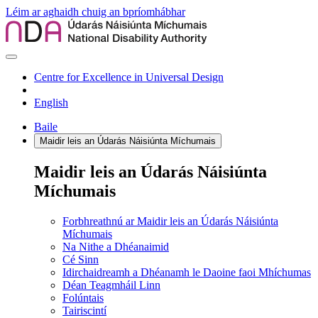
Léim ar aghaidh chuig an bpríomhábhar
Centre for Excellence in Universal Design
English
Baile
Maidir leis an Údarás Náisiúnta Míchumais
Maidir leis an Údarás Náisiúnta
Míchumais
Forbhreathnú ar Maidir leis an Údarás Náisiúnta
Míchumais
Na Nithe a Dhéanaimid
Cé Sinn
Idirchaidreamh a Dhéanamh le Daoine faoi Mhíchumas
Déan Teagmháil Linn
Folúntais
Tairiscintí