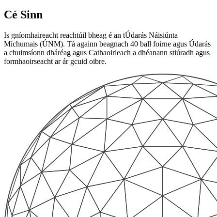
Cé Sinn
Is gníomhaireacht reachtúil bheag é an tÚdarás Náisiúnta
Míchumais (ÚNM). Tá againn beagnach 40 ball foirne agus Údarás
a chuimsíonn dháréag agus Cathaoirleach a dhéanann stiúradh agus
formhaoirseacht ar ár gcuid oibre.