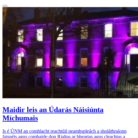
Maidir leis an Údarás Náisiúnta
Míchumais
Is é ÚNM an comhlacht reachtúil neamhspleách a sholáthraíonn
faisnéis agus comhairle don Rialtas ar bheartas agus cleachtas a