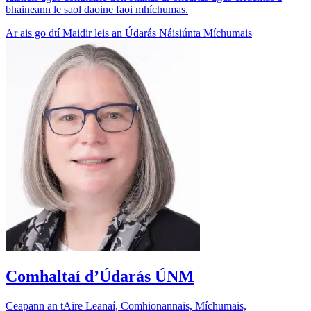
bhaineann le saol daoine faoi mhíchumas.
Ar ais go dtí Maidir leis an Údarás Náisiúnta Míchumais
Comhaltaí d’Údarás ÚNM
Ceapann an tAire Leanaí, Comhionannais, Míchumais,