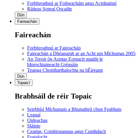
Forbhreathnú ar Foilseacháin agus Acmhainní
Ráiteas Sonraí Oscailte
Dún
Faireachán
Faireachán
Forbhreathnú ar Faireachán
Faireachán a Dhéanamh ar an Acht um Míchumas 2005
An Treoir ón Aontas Eorpach maidir le
hInrochtaineacht Gréasáin
Teanga Chomharthaíochta na hÉireann
Dún
Topaicí
Brabhsáil de réir Topaic
Seirbhísí Míchumais a Bhunathrú chun Feabhais
Leanaí
Oideachas
Sláinte
Ceartas, Comhionannas agus Cumhdach
Fostaíocht