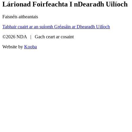
Lárionad Foirfeachta I nDearadh Uilíoch
Faisnéis aitheantais
Tabhair cuairt ar an suíomh Gréasáin ar Dhearadh Uilíoch
©2026 NDA | Gach ceart ar cosaint
Website by
Kooba