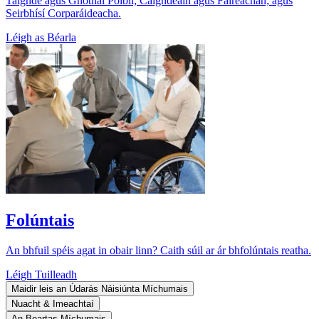
Taighde agus Gnóthaí Poiblí; Caighdeáin agus Faireachán; agus
Seirbhísí Corparáideacha.
Léigh as Béarla
Folúntais
An bhfuil spéis agat in obair linn? Caith súil ar ár bhfolúntais reatha.
Léigh Tuilleadh
Maidir leis an Údarás Náisiúnta Míchumais
Nuacht & Imeachtaí
An Beartas Míchumais