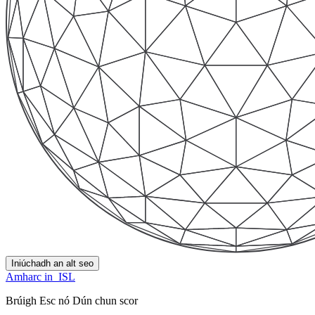
Iniúchadh an alt seo
Amharc in
ISL
Brúigh Esc nó Dún chun scor