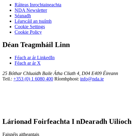
Ráiteas Inrochtaineachta
NDA Newsletter
Séanadh
Léarscáil an tsuímh
Cookie Settings
Cookie Policy
Déan Teagmháil Linn
Féach ar ár LinkedIn
Féach ar ár X
25 Bóthar Chluaidh
Baile Átha Cliath 4, D04 E409
Éireann
Teil.:
+353 (0) 1 6080 400
Ríomhphost:
info@nda.ie
Lárionad Foirfeachta I nDearadh Uilíoch
Faisnéis aitheantais