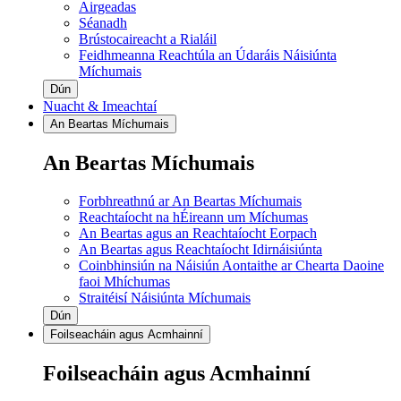
Airgeadas
Séanadh
Brústocaireacht a Rialáil
Feidhmeanna Reachtúla an Údaráis Náisiúnta
Míchumais
Dún
Nuacht & Imeachtaí
An Beartas Míchumais
An Beartas Míchumais
Forbhreathnú ar An Beartas Míchumais
Reachtaíocht na hÉireann um Míchumas
An Beartas agus an Reachtaíocht Eorpach
An Beartas agus Reachtaíocht Idirnáisiúnta
Coinbhinsiún na Náisiún Aontaithe ar Chearta Daoine
faoi Mhíchumas
Straitéisí Náisiúnta Míchumais
Dún
Foilseacháin agus Acmhainní
Foilseacháin agus Acmhainní