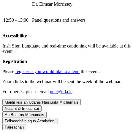
Dr. Eimear Morrissey
12:50 - 13:00
Panel questions and answers
Accessibility
Irish Sign Language and real-time captioning will be available at this
event.
Registration
Please
register if you would like to attend
this event.
Zoom links to the webinar will be sent the week of the webinar.
For queries, please email
nda@nda.ie
Maidir leis an Údarás Náisiúnta Míchumais
Nuacht & Imeachtaí
An Beartas Míchumais
Foilseacháin agus Acmhainní
Faireachán