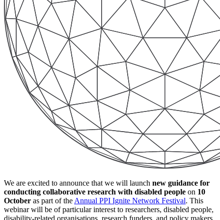
We are excited to announce that we will launch
new guidance for
conducting collaborative research with disabled people
on
10
October
as part of the
Annual PPI Ignite Network Festival
. This
webinar will be of particular interest to researchers, disabled people,
disability-related organisations, research funders, and policy makers.