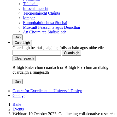
Tithíocht
Inrochtaineacht
Teicneolaíocht Chúnta
Iompar
Rannpháirtíocht sa tSochaí
Múscailt Feasachta agus Dearcthaí
An Choimirce Shóisialach
Dún
Cuardaigh
Cuardaigh beartais, taighde, foilseacháin agus nithe eile
Cuardaigh
Clear search
Brúigh Enter chun cuardach
or
Brúigh Esc chun an dialóg
cuardaigh a ruaigeadh
Dún
Centre for Excellence in Universal Design
Gaeilge
Baile
Events
Webinar: 10 October 2023: Conducting collaborative research