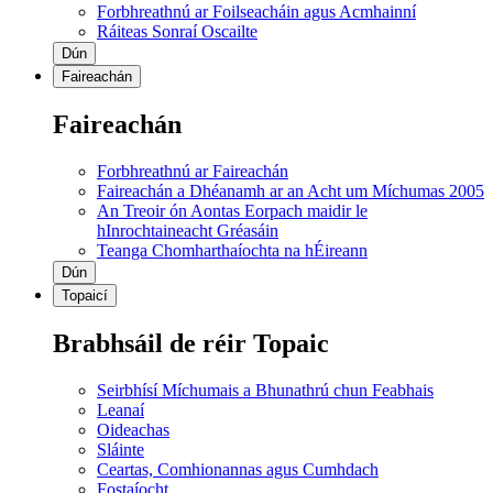
Forbhreathnú ar Foilseacháin agus Acmhainní
Ráiteas Sonraí Oscailte
Dún
Faireachán
Faireachán
Forbhreathnú ar Faireachán
Faireachán a Dhéanamh ar an Acht um Míchumas 2005
An Treoir ón Aontas Eorpach maidir le
hInrochtaineacht Gréasáin
Teanga Chomharthaíochta na hÉireann
Dún
Topaicí
Brabhsáil de réir Topaic
Seirbhísí Míchumais a Bhunathrú chun Feabhais
Leanaí
Oideachas
Sláinte
Ceartas, Comhionannas agus Cumhdach
Fostaíocht