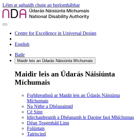
Léim ar aghaidh chuig an bpríomhábhar
Centre for Excellence in Universal Design
English
Baile
Maidir leis an Údarás Náisiúnta Míchumais
Maidir leis an Údarás Náisiúnta
Míchumais
Forbhreathnú ar Maidir leis an Údarás Náisiúnta
Míchumais
Na Nithe a Dhéanaimid
Cé Sinn
Idirchaidreamh a Dhéanamh le Daoine faoi Mhíchumas
Déan Teagmháil Linn
Folúntais
Tairiscintí