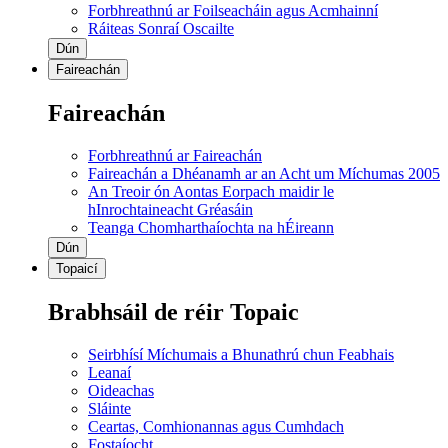
Forbhreathnú ar Foilseacháin agus Acmhainní
Ráiteas Sonraí Oscailte
Dún
Faireachán
Faireachán
Forbhreathnú ar Faireachán
Faireachán a Dhéanamh ar an Acht um Míchumas 2005
An Treoir ón Aontas Eorpach maidir le
hInrochtaineacht Gréasáin
Teanga Chomharthaíochta na hÉireann
Dún
Topaicí
Brabhsáil de réir Topaic
Seirbhísí Míchumais a Bhunathrú chun Feabhais
Leanaí
Oideachas
Sláinte
Ceartas, Comhionannas agus Cumhdach
Fostaíocht