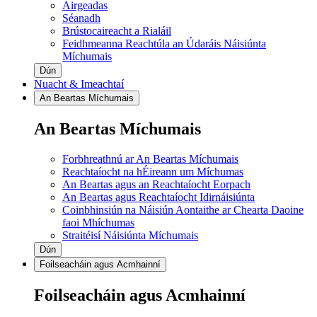
Airgeadas
Séanadh
Brústocaireacht a Rialáil
Feidhmeanna Reachtúla an Údaráis Náisiúnta
Míchumais
Dún
Nuacht & Imeachtaí
An Beartas Míchumais
An Beartas Míchumais
Forbhreathnú ar An Beartas Míchumais
Reachtaíocht na hÉireann um Míchumas
An Beartas agus an Reachtaíocht Eorpach
An Beartas agus Reachtaíocht Idirnáisiúnta
Coinbhinsiún na Náisiún Aontaithe ar Chearta Daoine
faoi Mhíchumas
Straitéisí Náisiúnta Míchumais
Dún
Foilseacháin agus Acmhainní
Foilseacháin agus Acmhainní