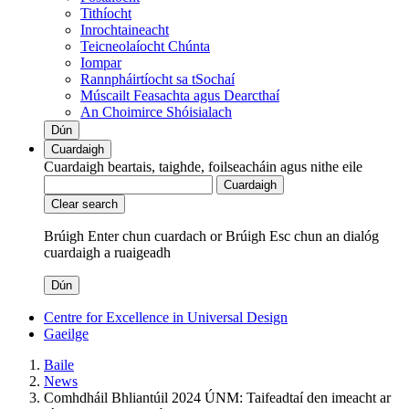
Tithíocht
Inrochtaineacht
Teicneolaíocht Chúnta
Iompar
Rannpháirtíocht sa tSochaí
Múscailt Feasachta agus Dearcthaí
An Choimirce Shóisialach
Dún
Cuardaigh
Cuardaigh beartais, taighde, foilseacháin agus nithe eile
Cuardaigh
Clear search
Brúigh Enter chun cuardach
or
Brúigh Esc chun an dialóg
cuardaigh a ruaigeadh
Dún
Centre for Excellence in Universal Design
Gaeilge
Baile
News
Comhdháil Bhliantúil 2024 ÚNM: Taifeadtaí den imeacht ar