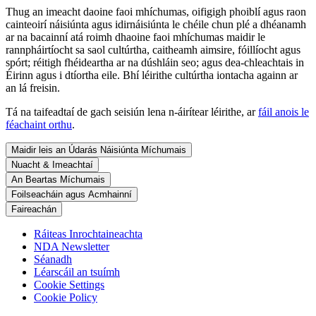
Thug an imeacht daoine faoi mhíchumas, oifigigh phoiblí agus raon
cainteoirí náisiúnta agus idirnáisiúnta le chéile chun plé a dhéanamh
ar na bacainní atá roimh dhaoine faoi mhíchumas maidir le
rannpháirtíocht sa saol cultúrtha, caitheamh aimsire, fóillíocht agus
spórt; réitigh fhéideartha ar na dúshláin seo; agus dea-chleachtais in
Éirinn agus i dtíortha eile. Bhí léirithe cultúrtha iontacha againn ar
an lá freisin.
Tá na taifeadtaí de gach seisiún lena n-áirítear léirithe, ar
fáil anois le
féachaint orthu
.
Maidir leis an Údarás Náisiúnta Míchumais
Nuacht & Imeachtaí
An Beartas Míchumais
Foilseacháin agus Acmhainní
Faireachán
Ráiteas Inrochtaineachta
NDA Newsletter
Séanadh
Léarscáil an tsuímh
Cookie Settings
Cookie Policy