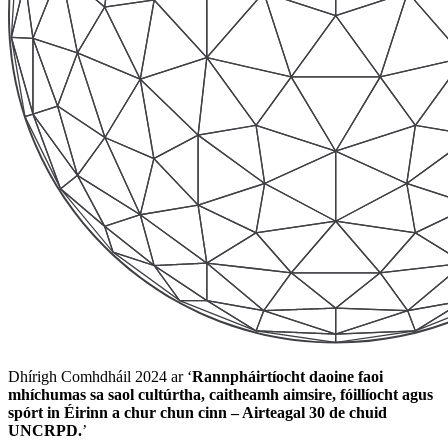
Dhírigh Comhdháil 2024 ar ‘
Rannpháirtíocht daoine faoi
mhíchumas sa saol cultúrtha, caitheamh aimsire, fóillíocht agus
spórt in Éirinn a chur chun cinn – Airteagal 30 de chuid
UNCRPD.
’