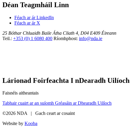
Déan Teagmháil Linn
Féach ar ár LinkedIn
Féach ar ár X
25 Bóthar Chluaidh
Baile Átha Cliath 4, D04 E409
Éireann
Teil.:
+353 (0) 1 6080 400
Ríomhphost:
info@nda.ie
Lárionad Foirfeachta I nDearadh Uilíoch
Faisnéis aitheantais
Tabhair cuairt ar an suíomh Gréasáin ar Dhearadh Uilíoch
©2026 NDA | Gach ceart ar cosaint
Website by
Kooba