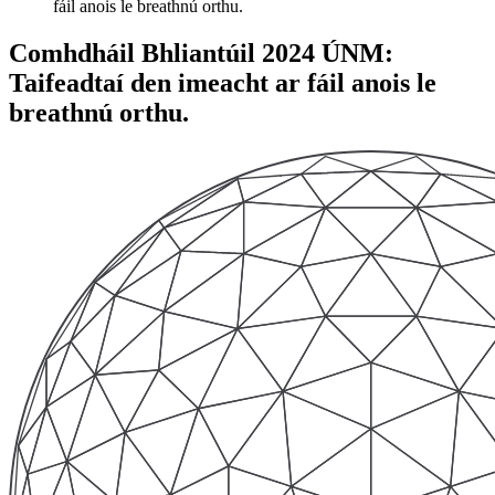
fáil anois le breathnú orthu.
Comhdháil Bhliantúil 2024 ÚNM:
Taifeadtaí den imeacht ar fáil anois le
breathnú orthu.