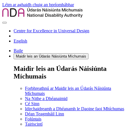
Léim ar aghaidh chuig an bpríomhábhar
Centre for Excellence in Universal Design
English
Baile
Maidir leis an Údarás Náisiúnta Míchumais
Maidir leis an Údarás Náisiúnta
Míchumais
Forbhreathnú ar Maidir leis an Údarás Náisiúnta
Míchumais
Na Nithe a Dhéanaimid
Cé Sinn
Idirchaidreamh a Dhéanamh le Daoine faoi Mhíchumas
Déan Teagmháil Linn
Folúntais
Tairiscintí