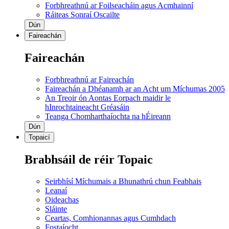
Forbhreathnú ar Foilseacháin agus Acmhainní
Ráiteas Sonraí Oscailte
Dún
Faireachán
Faireachán
Forbhreathnú ar Faireachán
Faireachán a Dhéanamh ar an Acht um Míchumas 2005
An Treoir ón Aontas Eorpach maidir le
hInrochtaineacht Gréasáin
Teanga Chomharthaíochta na hÉireann
Dún
Topaicí
Brabhsáil de réir Topaic
Seirbhísí Míchumais a Bhunathrú chun Feabhais
Leanaí
Oideachas
Sláinte
Ceartas, Comhionannas agus Cumhdach
Fostaíocht