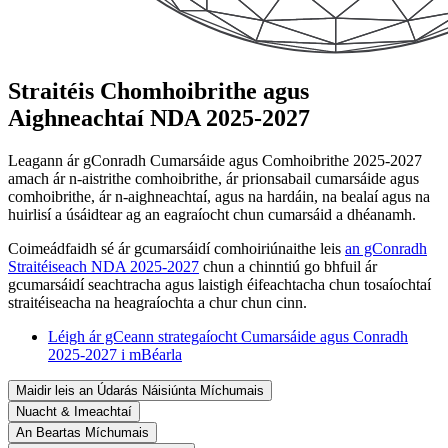
Straitéis Chomhoibrithe agus
Aighneachtaí NDA 2025-2027
Leagann ár gConradh Cumarsáide agus Comhoibrithe 2025-2027
amach ár n-aistrithe comhoibrithe, ár prionsabail cumarsáide agus
comhoibrithe, ár n-aighneachtaí, agus na hardáin, na bealaí agus na
huirlisí a úsáidtear ag an eagraíocht chun cumarsáid a dhéanamh.
Coimeádfaidh sé ár gcumarsáidí comhoiriúnaithe leis
an gConradh
Straitéiseach NDA 2025-2027
chun a chinntiú go bhfuil ár
gcumarsáidí seachtracha agus laistigh éifeachtacha chun tosaíochtaí
straitéiseacha na heagraíochta a chur chun cinn.
Léigh ár gCeann strategaíocht Cumarsáide agus Conradh
2025-2027 i mBéarla
Maidir leis an Údarás Náisiúnta Míchumais
Nuacht & Imeachtaí
An Beartas Míchumais