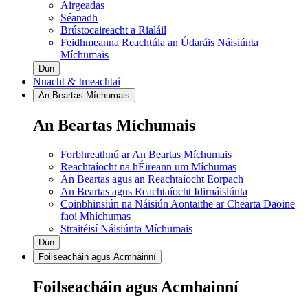
Airgeadas
Séanadh
Brústocaireacht a Rialáil
Feidhmeanna Reachtúla an Údaráis Náisiúnta
Míchumais
Dún
Nuacht & Imeachtaí
An Beartas Míchumais
An Beartas Míchumais
Forbhreathnú ar An Beartas Míchumais
Reachtaíocht na hÉireann um Míchumas
An Beartas agus an Reachtaíocht Eorpach
An Beartas agus Reachtaíocht Idirnáisiúnta
Coinbhinsiún na Náisiún Aontaithe ar Chearta Daoine
faoi Mhíchumas
Straitéisí Náisiúnta Míchumais
Dún
Foilseacháin agus Acmhainní
Foilseacháin agus Acmhainní