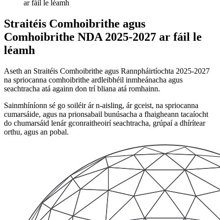
ar fáil le léamh
Straitéis Comhoibrithe agus
Comhoibrithe NDA 2025-2027 ar fáil le
léamh
Aseth an Straitéis Comhoibrithe agus Rannpháirtíochta 2025-2027
na spriocanna comhoibrithe ardleibhéil inmheánacha agus
seachtracha atá againn don trí bliana atá romhainn.
Sainmhíníonn sé go soiléir ár n-aisling, ár gceist, na spriocanna
cumarsáide, agus na prionsabail bunúsacha a fhaigheann tacaíocht
do chumarsáid lenár gconraitheoirí seachtracha, grúpaí a dhírítear
orthu, agus an pobal.