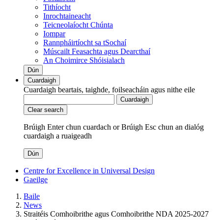
Tithíocht
Inrochtaineacht
Teicneolaíocht Chúnta
Iompar
Rannpháirtíocht sa tSochaí
Múscailt Feasachta agus Dearcthaí
An Choimirce Shóisialach
Dún
Cuardaigh
Cuardaigh beartais, taighde, foilseacháin agus nithe eile
Cuardaigh
Clear search
Brúigh Enter chun cuardach
or
Brúigh Esc chun an dialóg
cuardaigh a ruaigeadh
Dún
Centre for Excellence in Universal Design
Gaeilge
Baile
News
Straitéis Comhoibrithe agus Comhoibrithe NDA 2025-2027