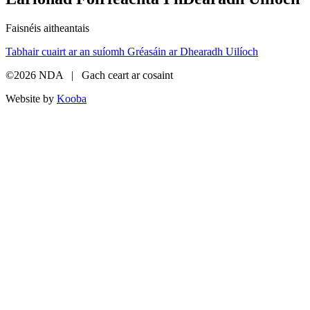
Faisnéis aitheantais
Tabhair cuairt ar an suíomh Gréasáin ar Dhearadh Uilíoch
©2026 NDA | Gach ceart ar cosaint
Website by
Kooba