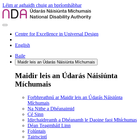
Léim ar aghaidh chuig an bpríomhábhar
Centre for Excellence in Universal Design
English
Baile
Maidir leis an Údarás Náisiúnta Míchumais
Maidir leis an Údarás Náisiúnta
Míchumais
Forbhreathnú ar Maidir leis an Údarás Náisiúnta
Míchumais
Na Nithe a Dhéanaimid
Cé Sinn
Idirchaidreamh a Dhéanamh le Daoine faoi Mhíchumas
Déan Teagmháil Linn
Folúntais
Tairiscintí