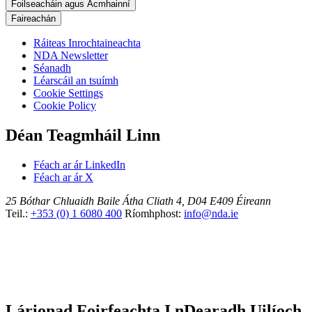
Foilseacháin agus Acmhainní
Faireachán
Ráiteas Inrochtaineachta
NDA Newsletter
Séanadh
Léarscáil an tsuímh
Cookie Settings
Cookie Policy
Déan Teagmháil Linn
Féach ar ár LinkedIn
Féach ar ár X
25 Bóthar Chluaidh
Baile Átha Cliath 4, D04 E409
Éireann
Teil.:
+353 (0) 1 6080 400
Ríomhphost:
info@nda.ie
Lárionad Foirfeachta I nDearadh Uilíoch