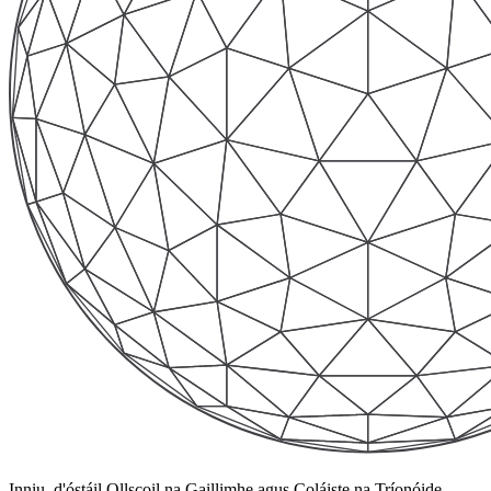
Inniu, d'óstáil Ollscoil na Gaillimhe agus Coláiste na Tríonóide,