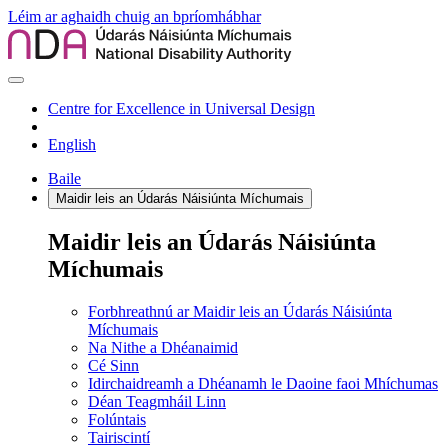
Léim ar aghaidh chuig an bpríomhábhar
Centre for Excellence in Universal Design
English
Baile
Maidir leis an Údarás Náisiúnta Míchumais
Maidir leis an Údarás Náisiúnta
Míchumais
Forbhreathnú ar Maidir leis an Údarás Náisiúnta
Míchumais
Na Nithe a Dhéanaimid
Cé Sinn
Idirchaidreamh a Dhéanamh le Daoine faoi Mhíchumas
Déan Teagmháil Linn
Folúntais
Tairiscintí