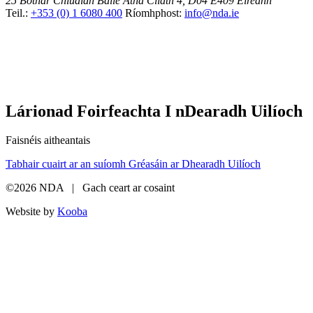
25 Bóthar Chluaidh
Baile Átha Cliath 4, D04 E409
Éireann
Teil.:
+353 (0) 1 6080 400
Ríomhphost:
info@nda.ie
Lárionad Foirfeachta I nDearadh Uilíoch
Faisnéis aitheantais
Tabhair cuairt ar an suíomh Gréasáin ar Dhearadh Uilíoch
©2026 NDA | Gach ceart ar cosaint
Website by
Kooba