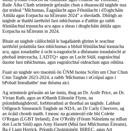
Baile Átha Cliath seimineár gréasáin chun a dtuarascáil taighde nua
dar teideal "Míchumas, Éagsúlacht agus Féiniúlacht i dToghcháin
Áitiúla agus Eorpacha na hÉireann 2024" a sheoladh. Dhírigh an
taighde ar thaithí iarrthóirí faoi mhíchumas a d'aithin go raibh
féiniúlachtaí trasnacha acu agus a sheas i dtoghcháin áitiúla agus
Eorpacha na hÉireann in 2024.
Bhain an taighde cáilíochtúil le hagallaimh ghrinn le seachtar
iarrthóirí polaitiúla faoi mhíchumas a bhfuil féiniúlachtaí trasnacha
acu, agus ionadaithe ó ocht n-eagraíocht a dhéanann ionadaíocht ar
phobail imirceacha, LADTQ+ agus an Lucht Siúil, eagraíochtaí
daoine faoi mhíchumas, agus eagraíochtaí oideachais agus oiliúna.
Fuair an taighde seo maoiniú ón ÚNM faoina Scéim um Chur Chun
Cinn Taighde 2023-2024, a raibh 'Míchumas i nGrúpaí agus i
bPobail Imeallaithe' mar théama aici.
Ag seimineár gréasáin an lae inniu, thug an Dr. Aoife Price, an Dr.
Vivian Rath, agus an tOllamh Eilionóir Flynn, na
príomhthaighdeoirí, forbhreathnú ar thorthaí an taighde. Labhair
Oifigeach Sinsearach Taighde an NDA, an Dr Carly Cheevers, ag
an ócáid chomh maith. I measc na gcainteoirí eile bhí Colette
O'Regan (LGBT Ireland), Zoe O'Reilly (Fóram Náisiúnta na mBan
don Lucht Siúil) agus Amy Hassett (Mná faoi Mhíchumas Éireann).
Ba é Liam Herrick, Príomh-Choimisinéir, IHREC, agus Art