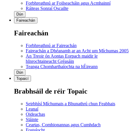
Forbhreathnú ar Foilseacháin agus Acmhainní
Ráiteas Sonraí Oscailte
Dún
Faireachán
Faireachán
Forbhreathnú ar Faireachán
Faireachán a Dhéanamh ar an Acht um Míchumas 2005
An Treoir ón Aontas Eorpach maidir le
hInrochtaineacht Gréasáin
Teanga Chomharthaíochta na hÉireann
Dún
Topaicí
Brabhsáil de réir Topaic
Seirbhísí Míchumais a Bhunathrú chun Feabhais
Leanaí
Oideachas
Sláinte
Ceartas, Comhionannas agus Cumhdach
Fostaíocht