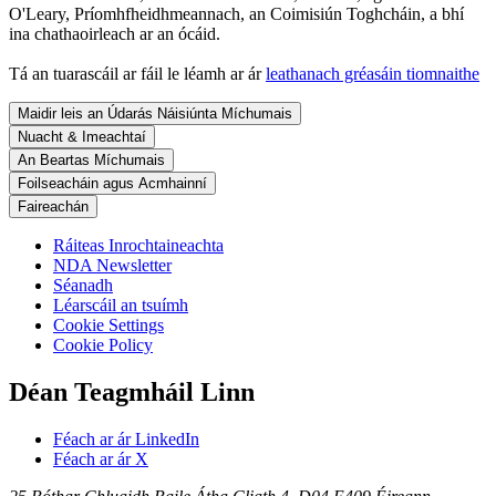
O'Leary, Príomhfheidhmeannach, an Coimisiún Toghcháin, a bhí
ina chathaoirleach ar an ócáid.
Tá an tuarascáil ar fáil le léamh ar ár
leathanach gréasáin tiomnaithe
Maidir leis an Údarás Náisiúnta Míchumais
Nuacht & Imeachtaí
An Beartas Míchumais
Foilseacháin agus Acmhainní
Faireachán
Ráiteas Inrochtaineachta
NDA Newsletter
Séanadh
Léarscáil an tsuímh
Cookie Settings
Cookie Policy
Déan Teagmháil Linn
Féach ar ár LinkedIn
Féach ar ár X