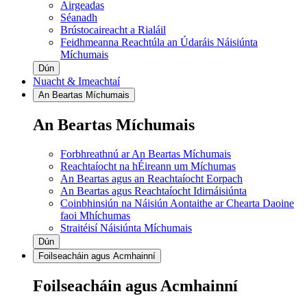
Airgeadas
Séanadh
Brústocaireacht a Rialáil
Feidhmeanna Reachtúla an Údaráis Náisiúnta
Míchumais
Dún
Nuacht & Imeachtaí
An Beartas Míchumais
An Beartas Míchumais
Forbhreathnú ar An Beartas Míchumais
Reachtaíocht na hÉireann um Míchumas
An Beartas agus an Reachtaíocht Eorpach
An Beartas agus Reachtaíocht Idirnáisiúnta
Coinbhinsiún na Náisiún Aontaithe ar Chearta Daoine
faoi Mhíchumas
Straitéisí Náisiúnta Míchumais
Dún
Foilseacháin agus Acmhainní
Foilseacháin agus Acmhainní