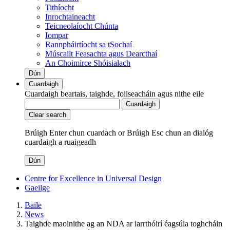
Tithíocht
Inrochtaineacht
Teicneolaíocht Chúnta
Iompar
Rannpháirtíocht sa tSochaí
Múscailt Feasachta agus Dearcthaí
An Choimirce Shóisialach
Dún
Cuardaigh
Cuardaigh beartais, taighde, foilseacháin agus nithe eile
Cuardaigh
Clear search
Brúigh Enter chun cuardach
or
Brúigh Esc chun an dialóg
cuardaigh a ruaigeadh
Dún
Centre for Excellence in Universal Design
Gaeilge
Baile
News
Taighde maoinithe ag an NDA ar iarrthóirí éagsúla toghcháin