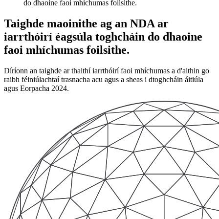
do dhaoine faoi mhíchumas foilsithe.
Taighde maoinithe ag an NDA ar
iarrthóirí éagsúla toghcháin do dhaoine
faoi mhíchumas foilsithe.
Díríonn an taighde ar thaithí iarrthóirí faoi mhíchumas a d'aithin go
raibh féiniúlachtaí trasnacha acu agus a sheas i dtoghcháin áitiúla
agus Eorpacha 2024.