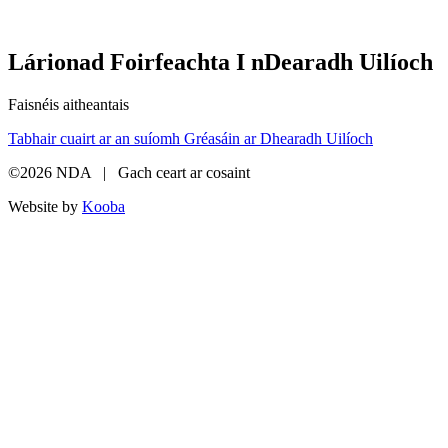
Lárionad Foirfeachta I nDearadh Uilíoch
Faisnéis aitheantais
Tabhair cuairt ar an suíomh Gréasáin ar Dhearadh Uilíoch
©2026 NDA | Gach ceart ar cosaint
Website by
Kooba