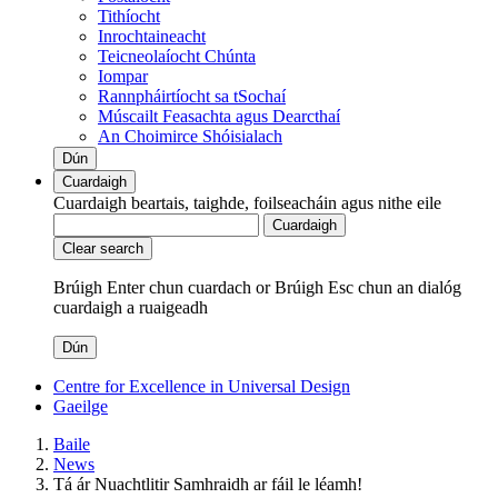
Tithíocht
Inrochtaineacht
Teicneolaíocht Chúnta
Iompar
Rannpháirtíocht sa tSochaí
Múscailt Feasachta agus Dearcthaí
An Choimirce Shóisialach
Dún
Cuardaigh
Cuardaigh beartais, taighde, foilseacháin agus nithe eile
Cuardaigh
Clear search
Brúigh Enter chun cuardach
or
Brúigh Esc chun an dialóg
cuardaigh a ruaigeadh
Dún
Centre for Excellence in Universal Design
Gaeilge
Baile
News
Tá ár Nuachtlitir Samhraidh ar fáil le léamh!