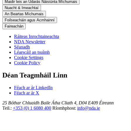
Maidir leis an Údarás Náisiúnta Míchumais
Nuacht & Imeachtaí
An Beartas Míchumais
Foilseacháin agus Acmhainní
Faireachán
Ráiteas Inrochtaineachta
NDA Newsletter
Séanadh
Léarscáil an tsuímh
Cookie Settings
Cookie Policy
Déan Teagmháil Linn
Féach ar ár LinkedIn
Féach ar ár X
25 Bóthar Chluaidh
Baile Átha Cliath 4, D04 E409
Éireann
Teil.:
+353 (0) 1 6080 400
Ríomhphost:
info@nda.ie