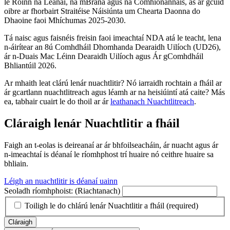
le Roinn na Leanaí, na mBrána agus na Comhionannais, as ár gcuid
oibre ar fhorbairt Straitéise Náisiúnta um Chearta Daonna do
Dhaoine faoi Mhíchumas 2025-2030.
Tá naisc agus faisnéis freisin faoi imeachtaí NDA atá le teacht, lena
n-áirítear an 8ú Comhdháil Dhomhanda Dearaidh Uilíoch (UD26),
ár n-Duais Mac Léinn Dearaidh Uilíoch agus Ár gComhdháil
Bhliantúil 2026.
Ar mhaith leat clárú lenár nuachtlitir? Nó iarraidh rochtain a fháil ar
ár gcartlann nuachtlitreach agus léamh ar na heisiúintí atá caite? Más
ea, tabhair cuairt le do thoil ar ár
leathanach Nuachtlitreach
.
Cláraigh lenár Nuachtlitir a fháil
Faigh an t-eolas is deireanaí ar ár bhfoilseacháin, ár nuacht agus ár
n-imeachtaí is déanaí le ríomhphost trí huaire nó ceithre huaire sa
bhliain.
Léigh an nuachtlitir is déanaí uainn
Seoladh ríomhphoist:
(Riachtanach)
Toiligh le do chlárú lenár Nuachtlitir a fháil
(required)
Cláraigh