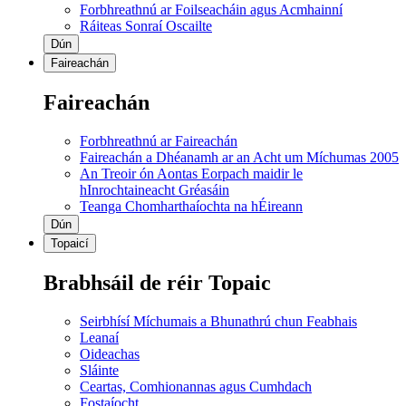
Forbhreathnú ar Foilseacháin agus Acmhainní
Ráiteas Sonraí Oscailte
Dún
Faireachán
Faireachán
Forbhreathnú ar Faireachán
Faireachán a Dhéanamh ar an Acht um Míchumas 2005
An Treoir ón Aontas Eorpach maidir le
hInrochtaineacht Gréasáin
Teanga Chomharthaíochta na hÉireann
Dún
Topaicí
Brabhsáil de réir Topaic
Seirbhísí Míchumais a Bhunathrú chun Feabhais
Leanaí
Oideachas
Sláinte
Ceartas, Comhionannas agus Cumhdach
Fostaíocht