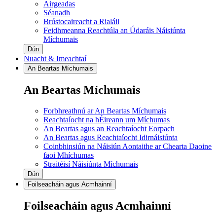
Airgeadas
Séanadh
Brústocaireacht a Rialáil
Feidhmeanna Reachtúla an Údaráis Náisiúnta
Míchumais
Dún
Nuacht & Imeachtaí
An Beartas Míchumais
An Beartas Míchumais
Forbhreathnú ar An Beartas Míchumais
Reachtaíocht na hÉireann um Míchumas
An Beartas agus an Reachtaíocht Eorpach
An Beartas agus Reachtaíocht Idirnáisiúnta
Coinbhinsiún na Náisiún Aontaithe ar Chearta Daoine
faoi Mhíchumas
Straitéisí Náisiúnta Míchumais
Dún
Foilseacháin agus Acmhainní
Foilseacháin agus Acmhainní