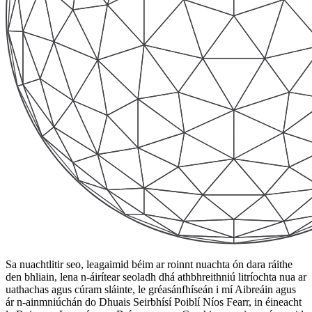
Sa nuachtlitir seo, leagaimid béim ar roinnt nuachta ón dara ráithe
den bhliain, lena n-áirítear seoladh dhá athbhreithniú litríochta nua ar
uathachas agus cúram sláinte, le gréasánfhíseán i mí Aibreáin agus
ár n-ainmniúchán do Dhuais Seirbhísí Poiblí Níos Fearr, in éineacht