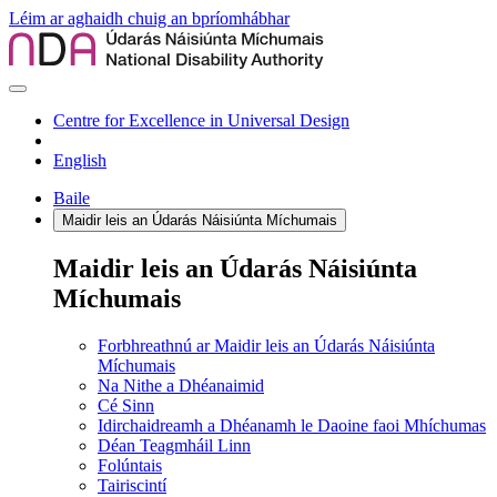
Léim ar aghaidh chuig an bpríomhábhar
Centre for Excellence in Universal Design
English
Baile
Maidir leis an Údarás Náisiúnta Míchumais
Maidir leis an Údarás Náisiúnta
Míchumais
Forbhreathnú ar Maidir leis an Údarás Náisiúnta
Míchumais
Na Nithe a Dhéanaimid
Cé Sinn
Idirchaidreamh a Dhéanamh le Daoine faoi Mhíchumas
Déan Teagmháil Linn
Folúntais
Tairiscintí