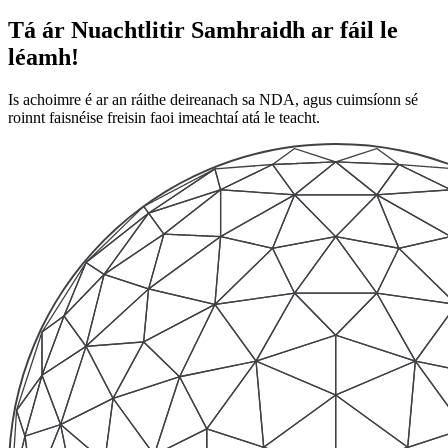
Tá ár Nuachtlitir Samhraidh ar fáil le
léamh!
Is achoimre é ar an ráithe deireanach sa NDA, agus cuimsíonn sé
roinnt faisnéise freisin faoi imeachtaí atá le teacht.