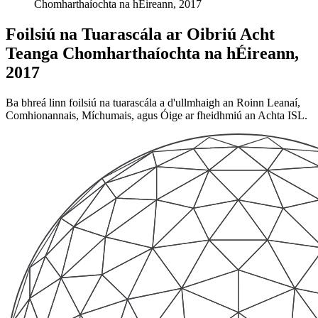
Chomharthaíochta na hÉireann, 2017
Foilsiú na Tuarascála ar Oibriú Acht
Teanga Chomharthaíochta na hÉireann,
2017
Ba bhreá linn foilsiú na tuarascála a d'ullmhaigh an Roinn Leanaí,
Comhionannais, Míchumais, agus Óige ar fheidhmiú an Achta ISL.