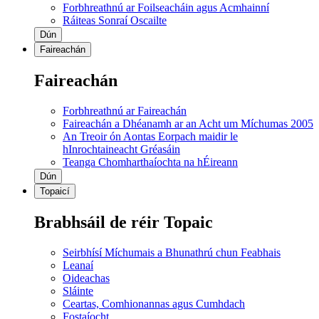
Forbhreathnú ar Foilseacháin agus Acmhainní
Ráiteas Sonraí Oscailte
Dún
Faireachán
Faireachán
Forbhreathnú ar Faireachán
Faireachán a Dhéanamh ar an Acht um Míchumas 2005
An Treoir ón Aontas Eorpach maidir le
hInrochtaineacht Gréasáin
Teanga Chomharthaíochta na hÉireann
Dún
Topaicí
Brabhsáil de réir Topaic
Seirbhísí Míchumais a Bhunathrú chun Feabhais
Leanaí
Oideachas
Sláinte
Ceartas, Comhionannas agus Cumhdach
Fostaíocht