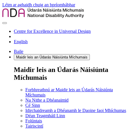
Léim ar aghaidh chuig an bpríomhábhar
Centre for Excellence in Universal Design
English
Baile
Maidir leis an Údarás Náisiúnta Míchumais
Maidir leis an Údarás Náisiúnta
Míchumais
Forbhreathnú ar Maidir leis an Údarás Náisiúnta
Míchumais
Na Nithe a Dhéanaimid
Cé Sinn
Idirchaidreamh a Dhéanamh le Daoine faoi Mhíchumas
Déan Teagmháil Linn
Folúntais
Tairiscintí