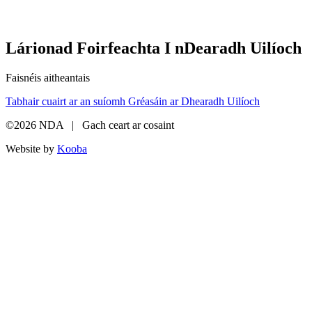
Lárionad Foirfeachta I nDearadh Uilíoch
Faisnéis aitheantais
Tabhair cuairt ar an suíomh Gréasáin ar Dhearadh Uilíoch
©2026 NDA | Gach ceart ar cosaint
Website by
Kooba