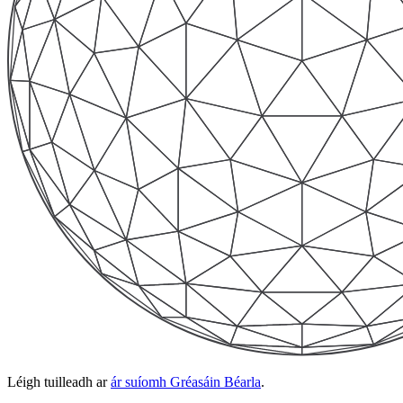
Léigh tuilleadh ar
ár suíomh Gréasáin Béarla
.