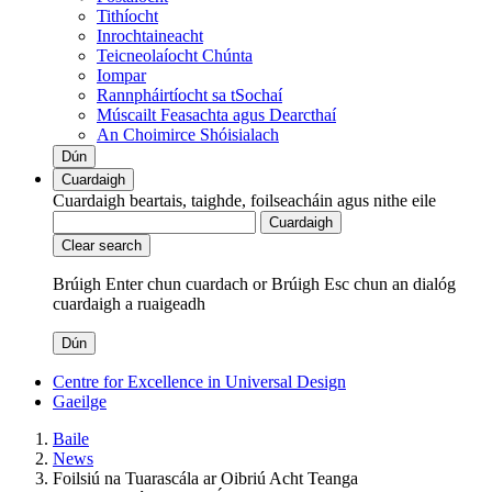
Tithíocht
Inrochtaineacht
Teicneolaíocht Chúnta
Iompar
Rannpháirtíocht sa tSochaí
Múscailt Feasachta agus Dearcthaí
An Choimirce Shóisialach
Dún
Cuardaigh
Cuardaigh beartais, taighde, foilseacháin agus nithe eile
Cuardaigh
Clear search
Brúigh Enter chun cuardach
or
Brúigh Esc chun an dialóg
cuardaigh a ruaigeadh
Dún
Centre for Excellence in Universal Design
Gaeilge
Baile
News
Foilsiú na Tuarascála ar Oibriú Acht Teanga