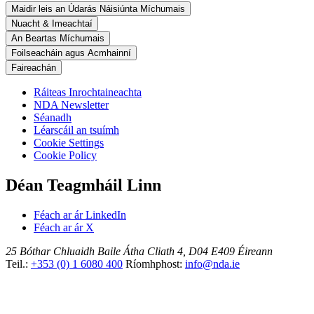
Maidir leis an Údarás Náisiúnta Míchumais
Nuacht & Imeachtaí
An Beartas Míchumais
Foilseacháin agus Acmhainní
Faireachán
Ráiteas Inrochtaineachta
NDA Newsletter
Séanadh
Léarscáil an tsuímh
Cookie Settings
Cookie Policy
Déan Teagmháil Linn
Féach ar ár LinkedIn
Féach ar ár X
25 Bóthar Chluaidh
Baile Átha Cliath 4, D04 E409
Éireann
Teil.:
+353 (0) 1 6080 400
Ríomhphost:
info@nda.ie