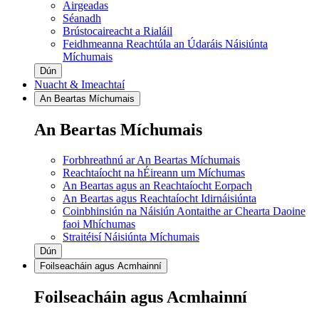
Airgeadas
Séanadh
Brústocaireacht a Rialáil
Feidhmeanna Reachtúla an Údaráis Náisiúnta
Míchumais
Dún
Nuacht & Imeachtaí
An Beartas Míchumais
An Beartas Míchumais
Forbhreathnú ar An Beartas Míchumais
Reachtaíocht na hÉireann um Míchumas
An Beartas agus an Reachtaíocht Eorpach
An Beartas agus Reachtaíocht Idirnáisiúnta
Coinbhinsiún na Náisiún Aontaithe ar Chearta Daoine
faoi Mhíchumas
Straitéisí Náisiúnta Míchumais
Dún
Foilseacháin agus Acmhainní
Foilseacháin agus Acmhainní