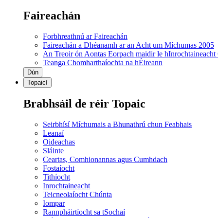
Faireachán
Forbhreathnú ar Faireachán
Faireachán a Dhéanamh ar an Acht um Míchumas 2005
An Treoir ón Aontas Eorpach maidir le hInrochtaineacht
Teanga Chomharthaíochta na hÉireann
Dún
Topaicí
Brabhsáil de réir Topaic
Seirbhísí Míchumais a Bhunathrú chun Feabhais
Leanaí
Oideachas
Sláinte
Ceartas, Comhionannas agus Cumhdach
Fostaíocht
Tithíocht
Inrochtaineacht
Teicneolaíocht Chúnta
Iompar
Rannpháirtíocht sa tSochaí