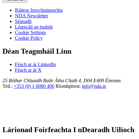
Ráiteas Inrochtaineachta
NDA Newsletter
Séanadh
Léarscáil an tsuímh
Cookie Settings
Cookie Policy
Déan Teagmháil Linn
Féach ar ár LinkedIn
Féach ar ár X
25 Bóthar Chluaidh
Baile Átha Cliath 4, D04 E409
Éireann
Teil.:
+353 (0) 1 6080 400
Ríomhphost:
info@nda.ie
Lárionad Foirfeachta I nDearadh Uilíoch