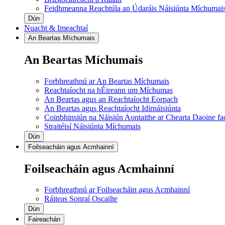
Feidhmeanna Reachtúla an Údaráis Náisiúnta Míchumai
Dún
Nuacht & Imeachtaí
An Beartas Míchumais
An Beartas Míchumais
Forbhreathnú ar An Beartas Míchumais
Reachtaíocht na hÉireann um Míchumas
An Beartas agus an Reachtaíocht Eorpach
An Beartas agus Reachtaíocht Idirnáisiúnta
Coinbhinsiún na Náisiún Aontaithe ar Chearta Daoine f
Straitéisí Náisiúnta Míchumais
Dún
Foilseacháin agus Acmhainní
Foilseacháin agus Acmhainní
Forbhreathnú ar Foilseacháin agus Acmhainní
Ráiteas Sonraí Oscailte
Dún
Faireachán