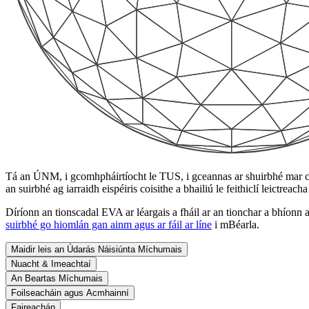
Tá an ÚNM, i gcomhpháirtíocht le TUS, i gceannas ar shuirbhé mar c
an suirbhé ag iarraidh eispéiris coisithe a bhailiú le feithiclí leictrea
Díríonn an tionscadal EVA ar léargais a fháil ar an tionchar a bhíonn ag
suirbhé go hiomlán gan ainm agus ar fáil ar líne
i mBéarla.
Maidir leis an Údarás Náisiúnta Míchumais
Nuacht & Imeachtaí
An Beartas Míchumais
Foilseacháin agus Acmhainní
Faireachán