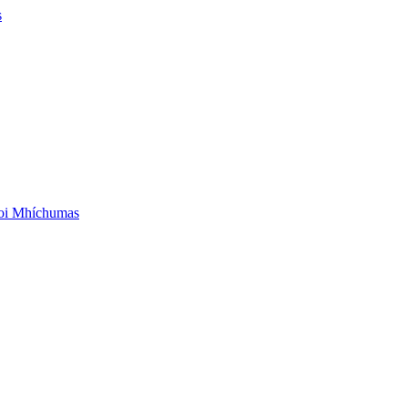
s
aoi Mhíchumas