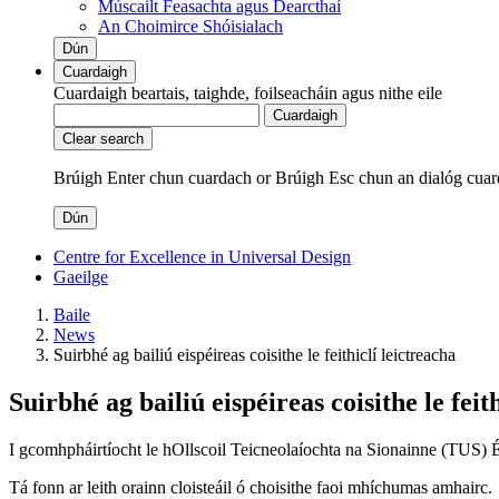
Múscailt Feasachta agus Dearcthaí
An Choimirce Shóisialach
Dún
Cuardaigh
Cuardaigh beartais, taighde, foilseacháin agus nithe eile
Cuardaigh
Clear search
Brúigh Enter chun cuardach
or
Brúigh Esc chun an dialóg cuar
Dún
Centre for Excellence in Universal Design
Gaeilge
Baile
News
Suirbhé ag bailiú eispéireas coisithe le feithiclí leictreacha
Suirbhé ag bailiú eispéireas coisithe le feit
I gcomhpháirtíocht le hOllscoil Teicneolaíochta na Sionainne (TUS) Éire,
Tá fonn ar leith orainn cloisteáil ó choisithe faoi mhíchumas amhairc.