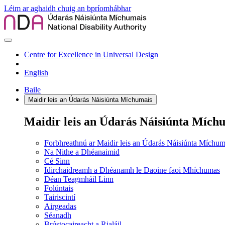
Léim ar aghaidh chuig an bpríomhábhar
Centre for Excellence in Universal Design
English
Baile
Maidir leis an Údarás Náisiúnta Míchumais
Maidir leis an Údarás Náisiúnta Mích
Forbhreathnú ar Maidir leis an Údarás Náisiúnta Míchum
Na Nithe a Dhéanaimid
Cé Sinn
Idirchaidreamh a Dhéanamh le Daoine faoi Mhíchumas
Déan Teagmháil Linn
Folúntais
Tairiscintí
Airgeadas
Séanadh
Brústocaireacht a Rialáil