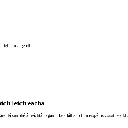
daigh a ruaigeadh
hiclí leictreacha
 tá suirbhé á reáchtáil againn faoi láthair chun eispéiris coisithe a bhai