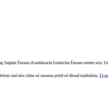
ag Taighde Éireann (Fondúireacht Eolaíochta Éireann roimhe seo). Tá
ríonn siad níos ciúine ná carranna peitril nó díosail traidisiúnta.
Tá an