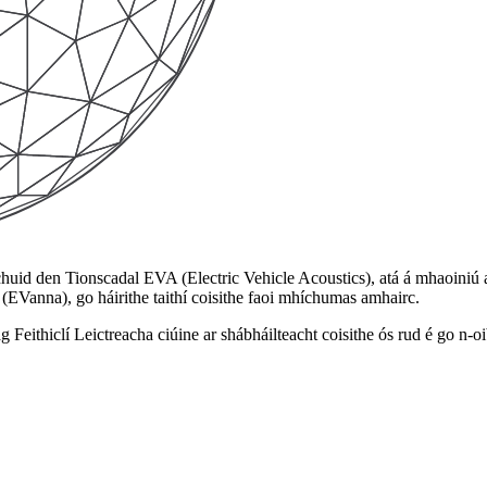
huid den Tionscadal EVA (Electric Vehicle Acoustics), atá á mhaoiniú 
cha (EVanna), go háirithe taithí coisithe faoi mhíchumas amhairc.
 Feithiclí Leictreacha ciúine ar shábháilteacht coisithe ós rud é go n-oib