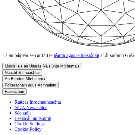
Tá an páipéar seo ar fáil le
léamh agus le híoslódáil
ar ár suíomh Gréas
Maidir leis an Údarás Náisiúnta Míchumais
Nuacht & Imeachtaí
An Beartas Míchumais
Foilseacháin agus Acmhainní
Faireachán
Ráiteas Inrochtaineachta
NDA Newsletter
Séanadh
Léarscáil an tsuímh
Cookie Settings
Cookie Policy