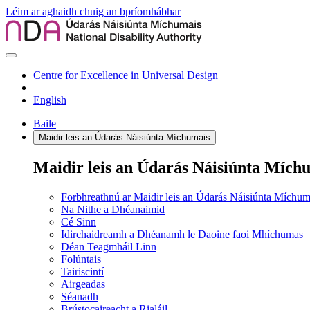
Léim ar aghaidh chuig an bpríomhábhar
Centre for Excellence in Universal Design
English
Baile
Maidir leis an Údarás Náisiúnta Míchumais
Maidir leis an Údarás Náisiúnta Mích
Forbhreathnú ar Maidir leis an Údarás Náisiúnta Míchum
Na Nithe a Dhéanaimid
Cé Sinn
Idirchaidreamh a Dhéanamh le Daoine faoi Mhíchumas
Déan Teagmháil Linn
Folúntais
Tairiscintí
Airgeadas
Séanadh
Brústocaireacht a Rialáil