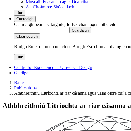
Múscailt Feasachta agus Dearcthaí
An Choimirce Shóisialach
Dún
Cuardaigh
Cuardaigh beartais, taighde, foilseacháin agus nithe eile
Cuardaigh
Clear search
Brúigh Enter chun cuardach
or
Brúigh Esc chun an dialóg cuar
Dún
Centre for Excellence in Universal Design
Gaeilge
Baile
Publications
Athbhreithniú Litríochta ar riar cásanna agus ualaí oibre cuí 
Athbhreithniú Litríochta ar riar cásanna 