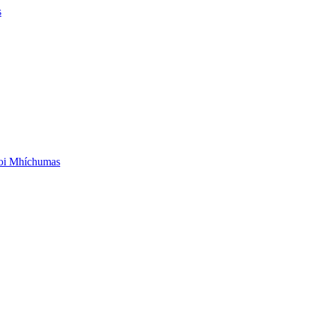
s
aoi Mhíchumas