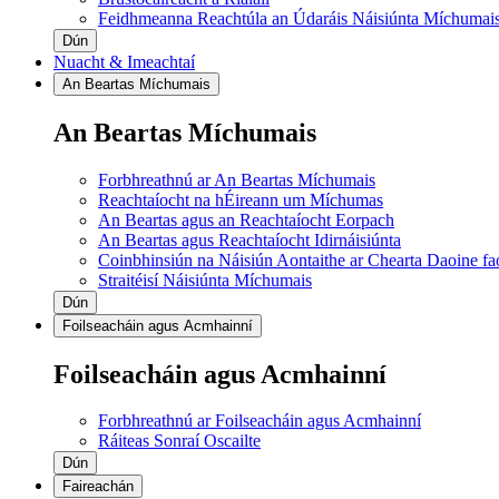
Feidhmeanna Reachtúla an Údaráis Náisiúnta Míchumai
Dún
Nuacht & Imeachtaí
An Beartas Míchumais
An Beartas Míchumais
Forbhreathnú ar An Beartas Míchumais
Reachtaíocht na hÉireann um Míchumas
An Beartas agus an Reachtaíocht Eorpach
An Beartas agus Reachtaíocht Idirnáisiúnta
Coinbhinsiún na Náisiún Aontaithe ar Chearta Daoine f
Straitéisí Náisiúnta Míchumais
Dún
Foilseacháin agus Acmhainní
Foilseacháin agus Acmhainní
Forbhreathnú ar Foilseacháin agus Acmhainní
Ráiteas Sonraí Oscailte
Dún
Faireachán