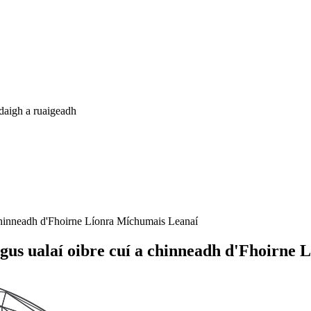
daigh a ruaigeadh
a chinneadh d'Fhoirne Líonra Míchumais Leanaí
agus ualaí oibre cuí a chinneadh d'Fhoirne