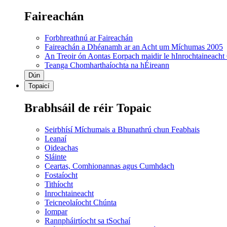
Faireachán
Forbhreathnú ar Faireachán
Faireachán a Dhéanamh ar an Acht um Míchumas 2005
An Treoir ón Aontas Eorpach maidir le hInrochtaineacht
Teanga Chomharthaíochta na hÉireann
Dún
Topaicí
Brabhsáil de réir Topaic
Seirbhísí Míchumais a Bhunathrú chun Feabhais
Leanaí
Oideachas
Sláinte
Ceartas, Comhionannas agus Cumhdach
Fostaíocht
Tithíocht
Inrochtaineacht
Teicneolaíocht Chúnta
Iompar
Rannpháirtíocht sa tSochaí