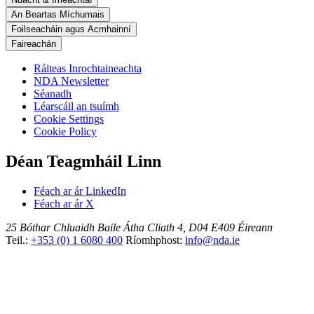
An Beartas Míchumais
Foilseacháin agus Acmhainní
Faireachán
Ráiteas Inrochtaineachta
NDA Newsletter
Séanadh
Léarscáil an tsuímh
Cookie Settings
Cookie Policy
Déan Teagmháil Linn
Féach ar ár LinkedIn
Féach ar ár X
25 Bóthar Chluaidh
Baile Átha Cliath 4, D04 E409
Éireann
Teil.:
+353 (0) 1 6080 400
Ríomhphost:
info@nda.ie