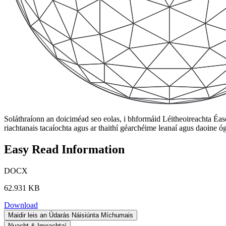
Soláthraíonn an doiciméad seo eolas, i bhformáid Léitheoireachta Éas
riachtanais tacaíochta agus ar thaithí géarchéime leanaí agus daoine 
Easy Read Information
DOCX
62.931 KB
Download
Maidir leis an Údarás Náisiúnta Míchumais
Nuacht & Imeachtaí