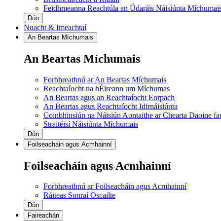
Feidhmeanna Reachtúla an Údaráis Náisiúnta Míchumai
Dún
Nuacht & Imeachtaí
An Beartas Míchumais
An Beartas Míchumais
Forbhreathnú ar An Beartas Míchumais
Reachtaíocht na hÉireann um Míchumas
An Beartas agus an Reachtaíocht Eorpach
An Beartas agus Reachtaíocht Idirnáisiúnta
Coinbhinsiún na Náisiún Aontaithe ar Chearta Daoine f
Straitéisí Náisiúnta Míchumais
Dún
Foilseacháin agus Acmhainní
Foilseacháin agus Acmhainní
Forbhreathnú ar Foilseacháin agus Acmhainní
Ráiteas Sonraí Oscailte
Dún
Faireachán