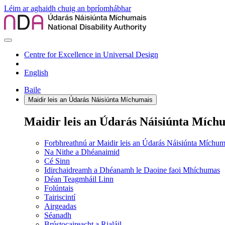
Léim ar aghaidh chuig an bpríomhábhar
Centre for Excellence in Universal Design
English
Baile
Maidir leis an Údarás Náisiúnta Míchumais
Maidir leis an Údarás Náisiúnta Mích
Forbhreathnú ar Maidir leis an Údarás Náisiúnta Míchum
Na Nithe a Dhéanaimid
Cé Sinn
Idirchaidreamh a Dhéanamh le Daoine faoi Mhíchumas
Déan Teagmháil Linn
Folúntais
Tairiscintí
Airgeadas
Séanadh
Brústocaireacht a Rialáil