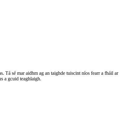
Tá sé mar aidhm ag an taighde tuiscint níos fearr a fháil ar
us a gcuid teaghlaigh.