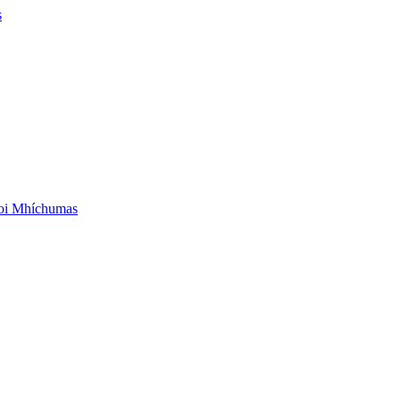
s
aoi Mhíchumas