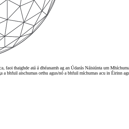
ca, faoi thaighde atá á dhéanamh ag an Údarás Náisiúnta um Mhíchumas. 
óga a bhfuil aischumas orthu agus/nó a bhfuil míchumas acu in Éirinn ag