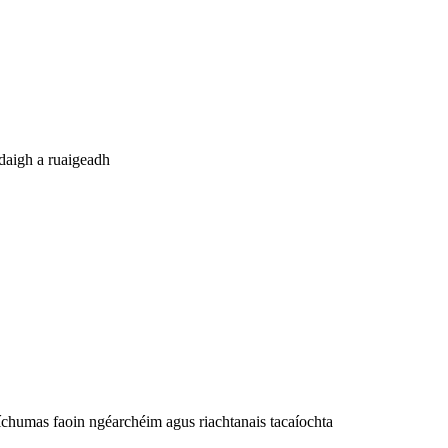
daigh a ruaigeadh
híchumas faoin ngéarchéim agus riachtanais tacaíochta