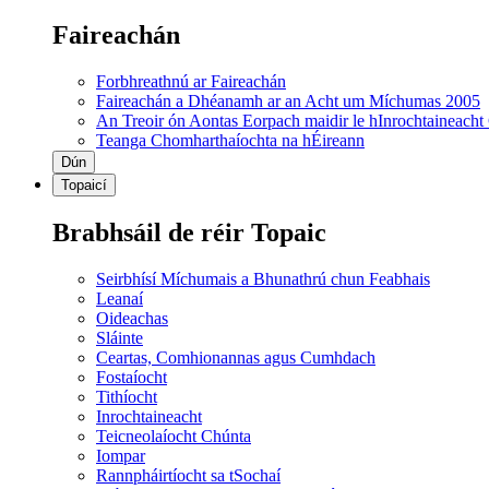
Faireachán
Forbhreathnú ar Faireachán
Faireachán a Dhéanamh ar an Acht um Míchumas 2005
An Treoir ón Aontas Eorpach maidir le hInrochtaineacht
Teanga Chomharthaíochta na hÉireann
Dún
Topaicí
Brabhsáil de réir Topaic
Seirbhísí Míchumais a Bhunathrú chun Feabhais
Leanaí
Oideachas
Sláinte
Ceartas, Comhionannas agus Cumhdach
Fostaíocht
Tithíocht
Inrochtaineacht
Teicneolaíocht Chúnta
Iompar
Rannpháirtíocht sa tSochaí