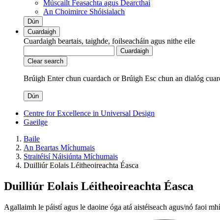
Múscailt Feasachta agus Dearcthaí
An Choimirce Shóisialach
Dún
Cuardaigh
Cuardaigh beartais, taighde, foilseacháin agus nithe eile
Cuardaigh
Clear search
Brúigh Enter chun cuardach
or
Brúigh Esc chun an dialóg cuar
Dún
Centre for Excellence in Universal Design
Gaeilge
Baile
An Beartas Míchumais
Straitéisí Náisiúnta Míchumais
Duilliúr Eolais Léitheoireachta Éasca
Duilliúr Eolais Léitheoireachta Éasca
Agallaimh le páistí agus le daoine óga atá aistéiseach agus/nó faoi m