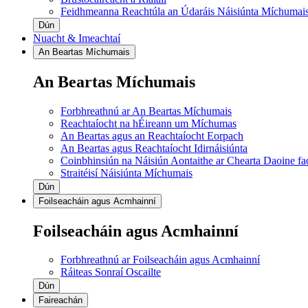
Feidhmeanna Reachtúla an Údaráis Náisiúnta Míchumai
Dún
Nuacht & Imeachtaí
An Beartas Míchumais
An Beartas Míchumais
Forbhreathnú ar An Beartas Míchumais
Reachtaíocht na hÉireann um Míchumas
An Beartas agus an Reachtaíocht Eorpach
An Beartas agus Reachtaíocht Idirnáisiúnta
Coinbhinsiún na Náisiún Aontaithe ar Chearta Daoine f
Straitéisí Náisiúnta Míchumais
Dún
Foilseacháin agus Acmhainní
Foilseacháin agus Acmhainní
Forbhreathnú ar Foilseacháin agus Acmhainní
Ráiteas Sonraí Oscailte
Dún
Faireachán