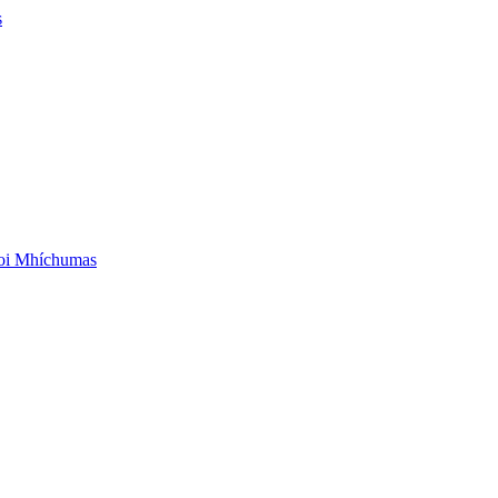
s
aoi Mhíchumas