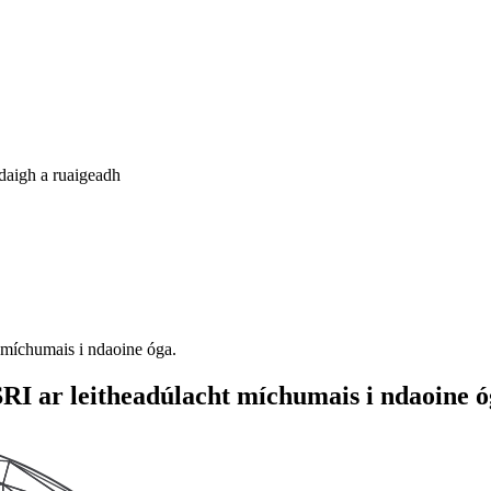
daigh a ruaigeadh
 míchumais i ndaoine óga.
RI ar leitheadúlacht míchumais i ndaoine ó