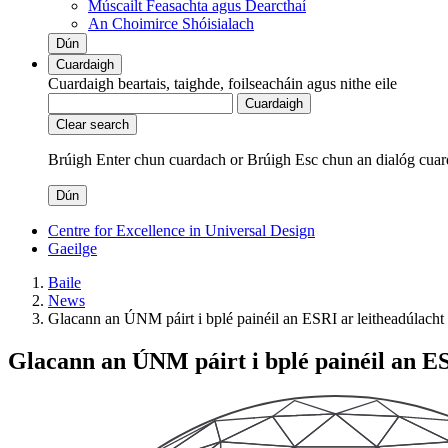
Múscailt Feasachta agus Dearcthaí
An Choimirce Shóisialach
Dún
Cuardaigh
Cuardaigh beartais, taighde, foilseacháin agus nithe eile
Cuardaigh
Clear search
Brúigh Enter chun cuardach
or
Brúigh Esc chun an dialóg cuar
Dún
Centre for Excellence in Universal Design
Gaeilge
Baile
News
Glacann an ÚNM páirt i bplé painéil an ESRI ar leitheadúlacht
Glacann an ÚNM páirt i bplé painéil an ES