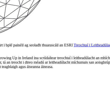
i bplé painéil ag seoladh thuarascáil an ESRI
Treochtaí i Leitheadúl
r Growing Up in Ireland ina scrúdaítear treochtaí i leitheadúlacht an mhí
, tá an treocht i dtreo méadú ar leitheadúlacht míchumais san aoisghrúp
cht teaghlaigh agus áiseanna áineasa.