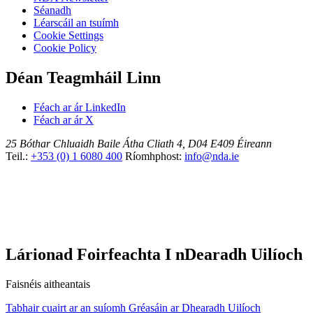
Séanadh
Léarscáil an tsuímh
Cookie Settings
Cookie Policy
Déan Teagmháil Linn
Féach ar ár LinkedIn
Féach ar ár X
25 Bóthar Chluaidh
Baile Átha Cliath 4, D04 E409
Éireann
Teil.:
+353 (0) 1 6080 400
Ríomhphost:
info@nda.ie
Lárionad Foirfeachta I nDearadh Uilíoch
Faisnéis aitheantais
Tabhair cuairt ar an suíomh Gréasáin ar Dhearadh Uilíoch