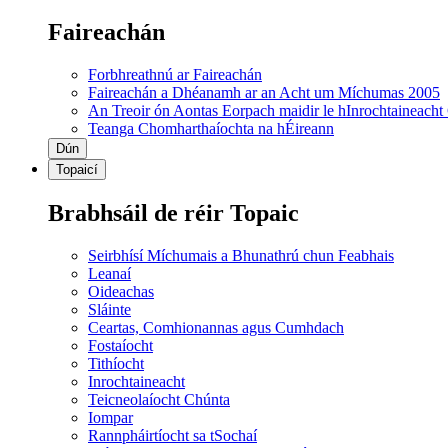
Faireachán
Forbhreathnú ar Faireachán
Faireachán a Dhéanamh ar an Acht um Míchumas 2005
An Treoir ón Aontas Eorpach maidir le hInrochtaineacht
Teanga Chomharthaíochta na hÉireann
Dún
Topaicí
Brabhsáil de réir Topaic
Seirbhísí Míchumais a Bhunathrú chun Feabhais
Leanaí
Oideachas
Sláinte
Ceartas, Comhionannas agus Cumhdach
Fostaíocht
Tithíocht
Inrochtaineacht
Teicneolaíocht Chúnta
Iompar
Rannpháirtíocht sa tSochaí