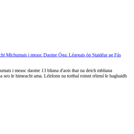
acht Míchumais i measc Daoine Óga: Léargais ón Staidéar ag Fás
chumais i measc daoine 13 bliana d'aois thar na deich mbliana
a seo le himeacht ama. Léiríonn na torthaí roinnt réimsí le haghaidh