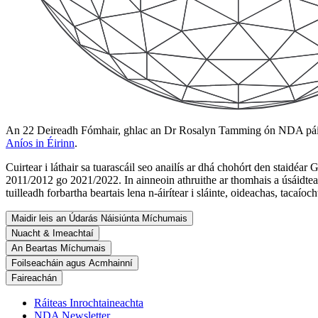
An 22 Deireadh Fómhair, ghlac an Dr Rosalyn Tamming ón NDA páirt 
Aníos in Éirinn
.
Cuirtear i láthair sa tuarascáil seo anailís ar dhá chohórt den staidéa
2011/2012 go 2021/2022. In ainneoin athruithe ar thomhais a úsáidtear
tuilleadh forbartha beartais lena n-áirítear i sláinte, oideachas, tacaío
Maidir leis an Údarás Náisiúnta Míchumais
Nuacht & Imeachtaí
An Beartas Míchumais
Foilseacháin agus Acmhainní
Faireachán
Ráiteas Inrochtaineachta
NDA Newsletter