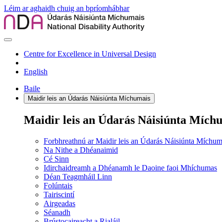
Léim ar aghaidh chuig an bpríomhábhar
Centre for Excellence in Universal Design
English
Baile
Maidir leis an Údarás Náisiúnta Míchumais
Maidir leis an Údarás Náisiúnta Mích
Forbhreathnú ar Maidir leis an Údarás Náisiúnta Míchum
Na Nithe a Dhéanaimid
Cé Sinn
Idirchaidreamh a Dhéanamh le Daoine faoi Mhíchumas
Déan Teagmháil Linn
Folúntais
Tairiscintí
Airgeadas
Séanadh
Brústocaireacht a Rialáil