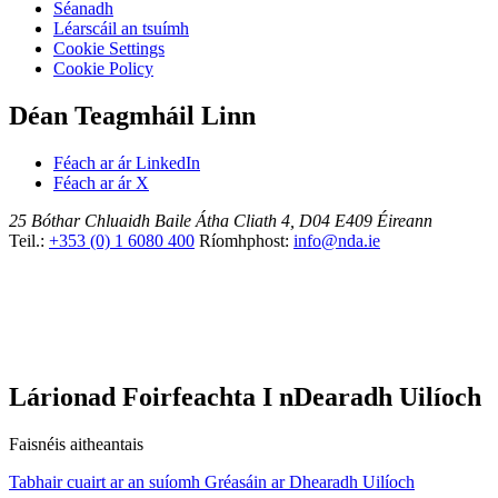
Séanadh
Léarscáil an tsuímh
Cookie Settings
Cookie Policy
Déan Teagmháil Linn
Féach ar ár LinkedIn
Féach ar ár X
25 Bóthar Chluaidh
Baile Átha Cliath 4, D04 E409
Éireann
Teil.:
+353 (0) 1 6080 400
Ríomhphost:
info@nda.ie
Lárionad Foirfeachta I nDearadh Uilíoch
Faisnéis aitheantais
Tabhair cuairt ar an suíomh Gréasáin ar Dhearadh Uilíoch