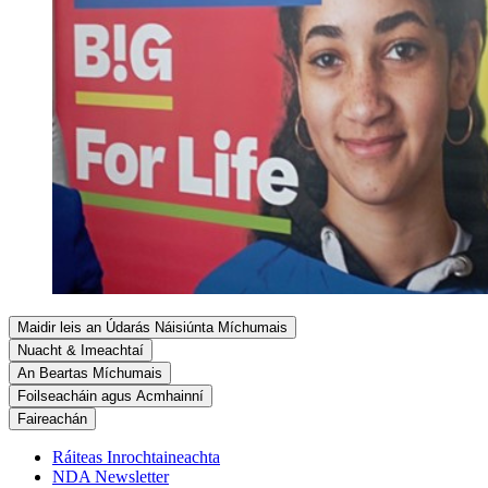
Maidir leis an Údarás Náisiúnta Míchumais
Nuacht & Imeachtaí
An Beartas Míchumais
Foilseacháin agus Acmhainní
Faireachán
Ráiteas Inrochtaineachta
NDA Newsletter