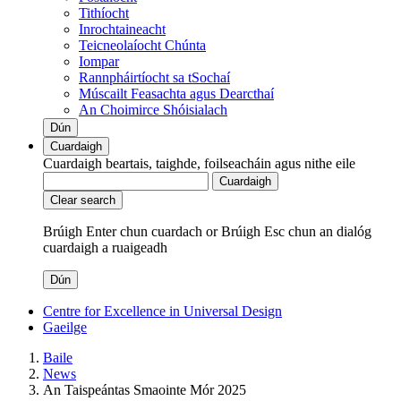
Tithíocht
Inrochtaineacht
Teicneolaíocht Chúnta
Iompar
Rannpháirtíocht sa tSochaí
Múscailt Feasachta agus Dearcthaí
An Choimirce Shóisialach
Dún
Cuardaigh
Cuardaigh beartais, taighde, foilseacháin agus nithe eile
Cuardaigh
Clear search
Brúigh Enter chun cuardach
or
Brúigh Esc chun an dialóg
cuardaigh a ruaigeadh
Dún
Centre for Excellence in Universal Design
Gaeilge
Baile
News
An Taispeántas Smaointe Mór 2025