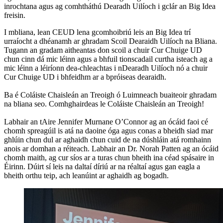
inrochtana agus ag comhtháthú Dearadh Uilíoch i gclár an Big Idea
freisin.
I mbliana, lean CEUD lena gcomhoibriú leis an Big Idea trí
urraíocht a dhéanamh ar ghradam Scoil Dearaidh Uilíoch na Bliana.
Tugann an gradam aitheantas don scoil a chuir Cur Chuige UD
chun cinn dá mic léinn agus a bhfuil tionscadail curtha isteach ag a
mic léinn a léiríonn dea-chleachtas i nDearadh Uilíoch nó a chuir
Cur Chuige UD i bhfeidhm ar a bpróiseas dearaidh.
Ba é Coláiste Chaisleán an Treoigh ó Luimneach buaiteoir ghradam
na bliana seo. Comhghairdeas le Coláiste Chaisleán an Treoigh!
Labhair an tAire Jennifer Murnane O’Connor ag an ócáid ​​faoi cé
chomh spreagúil is atá na daoine óga agus conas a bheidh siad mar
ghlúin chun dul ar aghaidh chun cuid de na dúshláin atá romhainn
anois ar domhan a réiteach. Labhair an Dr. Norah Patten ag an ócáid
​​chomh maith, ag cur síos ar a turas chun bheith ina céad spásaire in
Éirinn. Dúirt sí leis na daltaí díriú ar na réaltaí agus gan eagla a
bheith orthu teip, ach leanúint ar aghaidh ag bogadh.