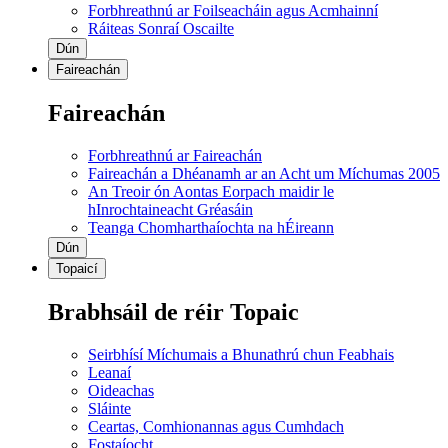
Forbhreathnú ar Foilseacháin agus Acmhainní
Ráiteas Sonraí Oscailte
Dún
Faireachán
Faireachán
Forbhreathnú ar Faireachán
Faireachán a Dhéanamh ar an Acht um Míchumas 2005
An Treoir ón Aontas Eorpach maidir le
hInrochtaineacht Gréasáin
Teanga Chomharthaíochta na hÉireann
Dún
Topaicí
Brabhsáil de réir Topaic
Seirbhísí Míchumais a Bhunathrú chun Feabhais
Leanaí
Oideachas
Sláinte
Ceartas, Comhionannas agus Cumhdach
Fostaíocht