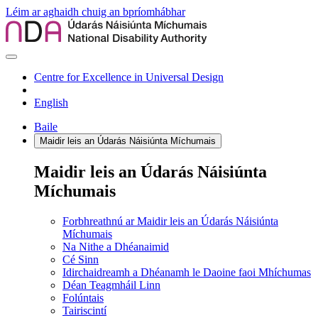
Léim ar aghaidh chuig an bpríomhábhar
Centre for Excellence in Universal Design
English
Baile
Maidir leis an Údarás Náisiúnta Míchumais
Maidir leis an Údarás Náisiúnta
Míchumais
Forbhreathnú ar Maidir leis an Údarás Náisiúnta
Míchumais
Na Nithe a Dhéanaimid
Cé Sinn
Idirchaidreamh a Dhéanamh le Daoine faoi Mhíchumas
Déan Teagmháil Linn
Folúntais
Tairiscintí