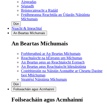
Airgeadas
Séanadh
Brústocaireacht a Rialáil
Feidhmeanna Reachtúla an Údaráis Náisiúnta
Míchumais
Dún
Nuacht & Imeachtaí
An Beartas Míchumais
An Beartas Míchumais
Forbhreathnú ar An Beartas Míchumais
Reachtaíocht na hÉireann um Míchumas
An Beartas agus an Reachtaíocht Eorpach
An Beartas agus Reachtaíocht Idirnáisiúnta
Coinbhinsiún na Náisiún Aontaithe ar Chearta Daoine
faoi Mhíchumas
Straitéisí Náisiúnta Míchumais
Dún
Foilseacháin agus Acmhainní
Foilseacháin agus Acmhainní