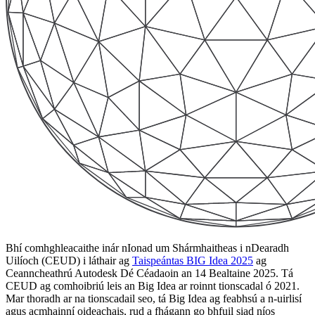
Bhí comhghleacaithe inár nIonad um Shármhaitheas i nDearadh
Uilíoch (CEUD) i láthair ag
Taispeántas BIG Idea 2025
ag
Ceanncheathrú Autodesk Dé Céadaoin an 14 Bealtaine 2025. Tá
CEUD ag comhoibriú leis an Big Idea ar roinnt tionscadal ó 2021.
Mar thoradh ar na tionscadail seo, tá Big Idea ag feabhsú a n-uirlisí
agus acmhainní oideachais, rud a fhágann go bhfuil siad níos