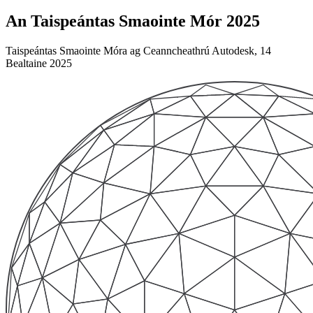
An Taispeántas Smaointe Mór 2025
Taispeántas Smaointe Móra ag Ceanncheathrú Autodesk, 14
Bealtaine 2025