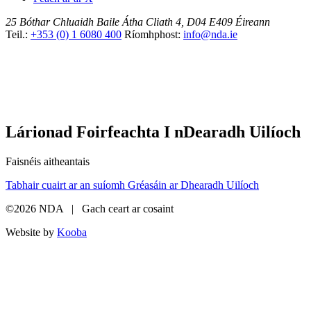
25 Bóthar Chluaidh
Baile Átha Cliath 4, D04 E409
Éireann
Teil.:
+353 (0) 1 6080 400
Ríomhphost:
info@nda.ie
Lárionad Foirfeachta I nDearadh Uilíoch
Faisnéis aitheantais
Tabhair cuairt ar an suíomh Gréasáin ar Dhearadh Uilíoch
©2026 NDA | Gach ceart ar cosaint
Website by
Kooba