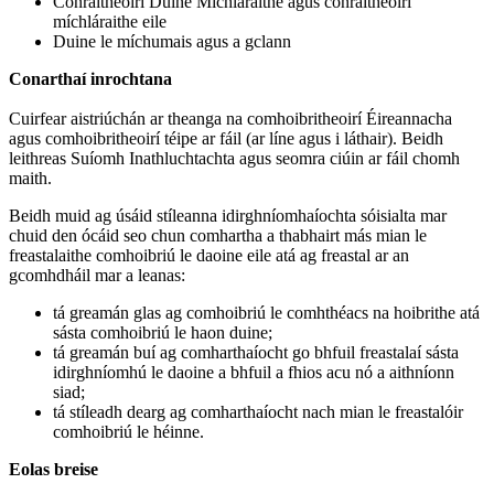
Conraitheoirí Duine Míchláraithe agus conraitheoirí
míchláraithe eile
Duine le míchumais agus a gclann
Conarthaí inrochtana
Cuirfear aistriúchán ar theanga na comhoibritheoirí Éireannacha
agus comhoibritheoirí téipe ar fáil (ar líne agus i láthair). Beidh
leithreas Suíomh Inathluchtachta agus seomra ciúin ar fáil chomh
maith.
Beidh muid ag úsáid stíleanna idirghníomhaíochta sóisialta mar
chuid den ócáid seo chun comhartha a thabhairt más mian le
freastalaithe comhoibriú le daoine eile atá ag freastal ar an
gcomhdháil mar a leanas:
tá greamán glas ag comhoibriú le comhthéacs na hoibrithe atá
sásta comhoibriú le haon duine;
tá greamán buí ag comharthaíocht go bhfuil freastalaí sásta
idirghníomhú le daoine a bhfuil a fhios acu nó a aithníonn
siad;
tá stíleadh dearg ag comharthaíocht nach mian le freastalóir
comhoibriú le héinne.
Eolas breise