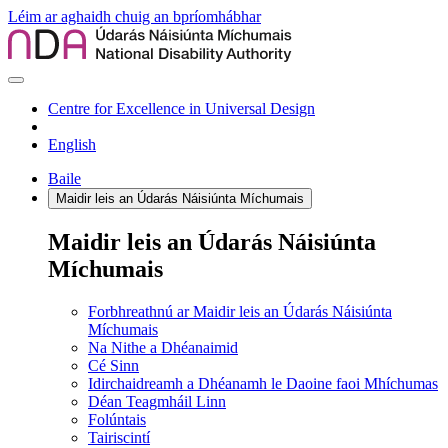
Léim ar aghaidh chuig an bpríomhábhar
Centre for Excellence in Universal Design
English
Baile
Maidir leis an Údarás Náisiúnta Míchumais
Maidir leis an Údarás Náisiúnta
Míchumais
Forbhreathnú ar Maidir leis an Údarás Náisiúnta
Míchumais
Na Nithe a Dhéanaimid
Cé Sinn
Idirchaidreamh a Dhéanamh le Daoine faoi Mhíchumas
Déan Teagmháil Linn
Folúntais
Tairiscintí