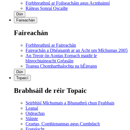
Forbhreathnú ar Foilseacháin agus Acmhainní
Ráiteas Sonraí Oscailte
Dún
Faireachán
Faireachán
Forbhreathnú ar Faireachán
Faireachán a Dhéanamh ar an Acht um Míchumas 2005
An Treoir ón Aontas Eorpach maidir le
hInrochtaineacht Gréasáin
Teanga Chomharthaíochta na hÉireann
Dún
Topaicí
Brabhsáil de réir Topaic
Seirbhísí Míchumais a Bhunathrú chun Feabhais
Leanaí
Oideachas
Sláinte
Ceartas, Comhionannas agus Cumhdach
Fostaíocht