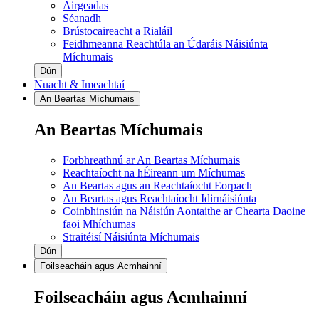
Airgeadas
Séanadh
Brústocaireacht a Rialáil
Feidhmeanna Reachtúla an Údaráis Náisiúnta
Míchumais
Dún
Nuacht & Imeachtaí
An Beartas Míchumais
An Beartas Míchumais
Forbhreathnú ar An Beartas Míchumais
Reachtaíocht na hÉireann um Míchumas
An Beartas agus an Reachtaíocht Eorpach
An Beartas agus Reachtaíocht Idirnáisiúnta
Coinbhinsiún na Náisiún Aontaithe ar Chearta Daoine
faoi Mhíchumas
Straitéisí Náisiúnta Míchumais
Dún
Foilseacháin agus Acmhainní
Foilseacháin agus Acmhainní