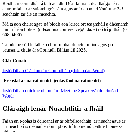
Beidh an comhdháil á taifeadadh. Déanfar na taifeadtaí go léir a
chur ar fáil ar ár suíomh gréasáin agus ar ár channel YouTube 2-3
seachtain tar éis an imeachta.
Má tá aon cheist agat, ná bíodh aon leisce ort teagmháil a dhéanamh
linn trí ríomhphost (nda.annualconference@nda.ie) nó trí guthán (01
608 0400).
Táimid ag súil le fáilte a chur romhaibh beirt ar líne agus go
pearsanta chuig ár gConradh Bhliantúil 2025.
Clár Conair
Íoslódáil an Clár Iomlán Comhdhála (doiciméad Word)
'Freastal ar na cainteoirí' (eolas faoi na cainteoirí)
Íoslódáil an doiciméad iomlán ‘Meet the Speakers’ (doiciméad
Word)
Cláraigh lenár Nuachtlitir a fháil
Faigh an t-eolas is deireanaí ar ár bhfoilseacháin, ár nuacht agus ár
n-imeachtaí is déanaí le ríomhphost trí huaire nó ceithre huaire sa
bhliain.