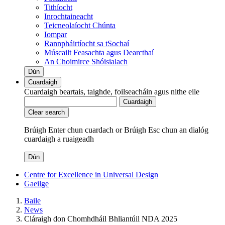
Tithíocht
Inrochtaineacht
Teicneolaíocht Chúnta
Iompar
Rannpháirtíocht sa tSochaí
Múscailt Feasachta agus Dearcthaí
An Choimirce Shóisialach
Dún
Cuardaigh
Cuardaigh beartais, taighde, foilseacháin agus nithe eile
Cuardaigh
Clear search
Brúigh Enter chun cuardach
or
Brúigh Esc chun an dialóg
cuardaigh a ruaigeadh
Dún
Centre for Excellence in Universal Design
Gaeilge
Baile
News
Cláraigh don Chomhdháil Bhliantúil NDA 2025