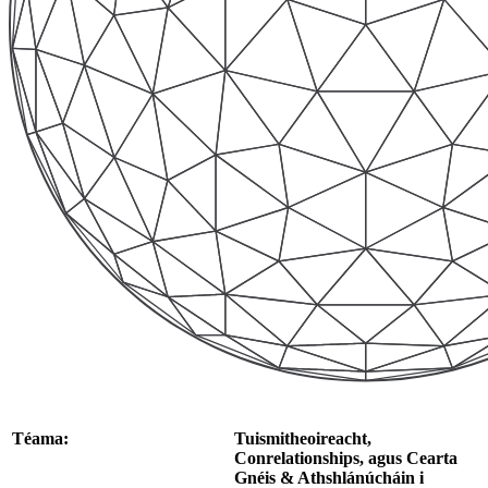
Téama:
Tuismitheoireacht,
Conrelationships, agus Cearta
Gnéis & Athshlánúcháin i