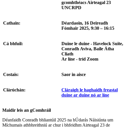
gcomhthéacs Airteagal 23
UNCRPD
Cathain:
Déardaoin, 16 Deireadh
Fómhair 2025, 9:30 – 16:15
Cá bhfuil:
Duine le duine - Havelock Suite,
Conradh Aviva, Baile Átha
Cliath
Ar líne - tríd Zoom
Costais:
Saor in aisce
Clárúchán:
Cláraigh le haghaidh freastal
duine ar duine nó ar líne
Maidir leis an gComhráil
Déanfaidh Conradh bhliantúil 2025 na hÚdarás Náisiúnta um
Míchumais athbhreithniú ar chur i bhfeidhm Airteagal 23 de