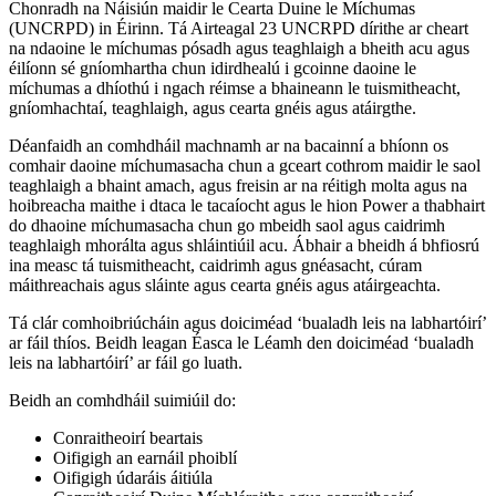
Chonradh na Náisiún maidir le Cearta Duine le Míchumas
(UNCRPD) in Éirinn. Tá Airteagal 23 UNCRPD dírithe ar cheart
na ndaoine le míchumas pósadh agus teaghlaigh a bheith acu agus
éilíonn sé gníomhartha chun idirdhealú i gcoinne daoine le
míchumas a dhíothú i ngach réimse a bhaineann le tuismitheacht,
gníomhachtaí, teaghlaigh, agus cearta gnéis agus atáirgthe.
Déanfaidh an comhdháil machnamh ar na bacainní a bhíonn os
comhair daoine míchumasacha chun a gceart cothrom maidir le saol
teaghlaigh a bhaint amach, agus freisin ar na réitigh molta agus na
hoibreacha maithe i dtaca le tacaíocht agus le hion Power a thabhairt
do dhaoine míchumasacha chun go mbeidh saol agus caidrimh
teaghlaigh mhorálta agus shláintiúil acu. Ábhair a bheidh á bhfiosrú
ina measc tá tuismitheacht, caidrimh agus gnéasacht, cúram
máithreachais agus sláinte agus cearta gnéis agus atáirgeachta.
Tá clár comhoibriúcháin agus doiciméad ‘bualadh leis na labhartóirí’
ar fáil thíos. Beidh leagan Éasca le Léamh den doiciméad ‘bualadh
leis na labhartóirí’ ar fáil go luath.
Beidh an comhdháil suimiúil do:
Conraitheoirí beartais
Oifigigh an earnáil phoiblí
Oifigigh údaráis áitiúla