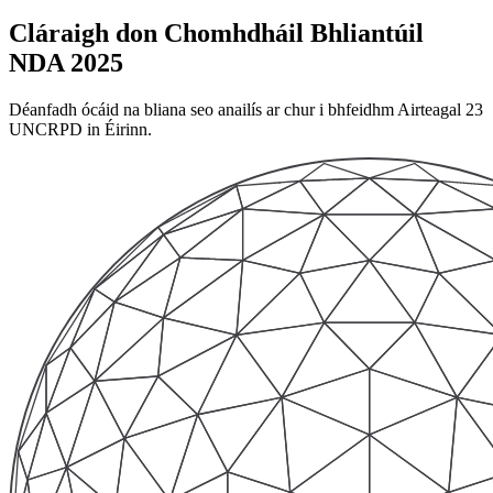
Cláraigh don Chomhdháil Bhliantúil
NDA 2025
Déanfadh ócáid na bliana seo anailís ar chur i bhfeidhm Airteagal 23
UNCRPD in Éirinn.