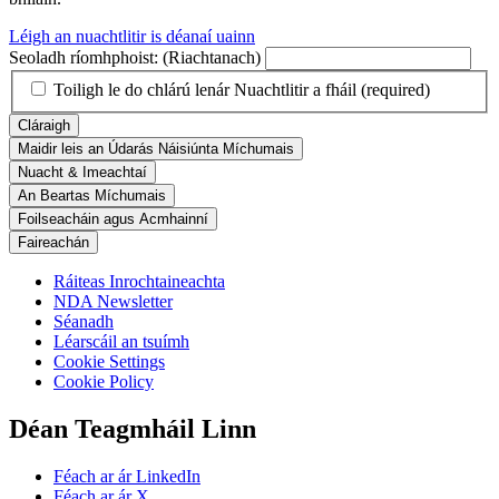
Léigh an nuachtlitir is déanaí uainn
Seoladh ríomhphoist:
(Riachtanach)
Toiligh le do chlárú lenár Nuachtlitir a fháil
(required)
Cláraigh
Maidir leis an Údarás Náisiúnta Míchumais
Nuacht & Imeachtaí
An Beartas Míchumais
Foilseacháin agus Acmhainní
Faireachán
Ráiteas Inrochtaineachta
NDA Newsletter
Séanadh
Léarscáil an tsuímh
Cookie Settings
Cookie Policy
Déan Teagmháil Linn
Féach ar ár LinkedIn
Féach ar ár X